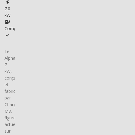
7.0
kW
Compatible
Le
Alpha
7
kW,
conçu
et
fabriqué
par
Charge-
M8,
figure
actuellement
sur