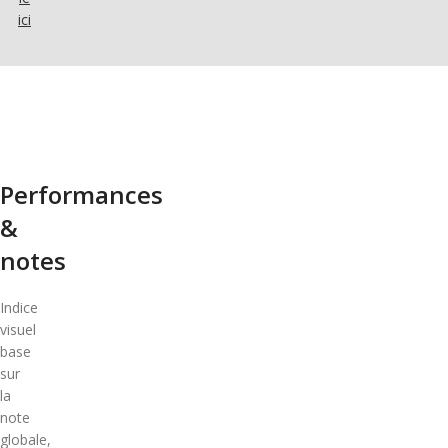
ici
Performances
&
notes
Indice
visuel
base
sur
la
note
globale,