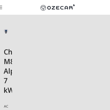
Charge-
M8
Alpha
7
kW
AC