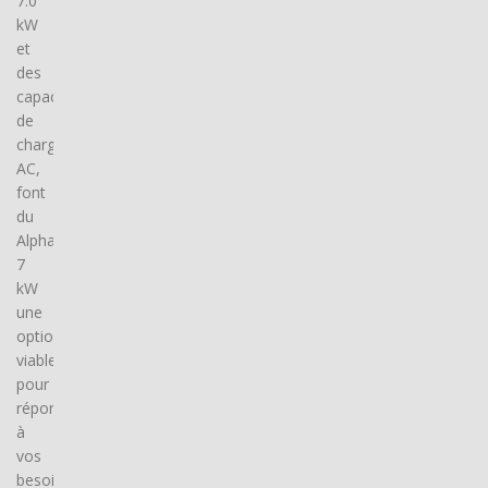
7.0
kW
et
des
capacités
de
charge
AC,
font
du
Alpha
7
kW
une
option
viable
pour
répondre
à
vos
besoins.