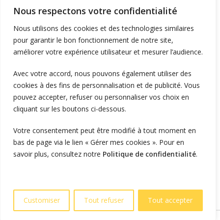
Supervision et monétique
Nous respectons votre confidentialité
En itinérance
Nous utilisons des cookies et des technologies similaires
A Domicile
pour garantir le bon fonctionnement de notre site,
améliorer votre expérience utilisateur et mesurer l’audience.
Télécharger l'application
Avec votre accord, nous pouvons également utiliser des
cookies à des fins de personnalisation et de publicité. Vous
LIENS UTILES
pouvez accepter, refuser ou personnaliser vos choix en
L'entreprise
cliquant sur les boutons ci-dessous.
Blog et actualités
Votre consentement peut être modifié à tout moment en
Vous êtes installateur ?
bas de page via le lien « Gérer mes cookies ». Pour en
Vous êtes particulier ?
savoir plus, consultez notre
Politique de confidentialité
.
Devenez revendeur
Politique de confidentialité
Customiser
Tout refuser
Tout accepter
© 2025 OZECAR. Tous droits réservés.