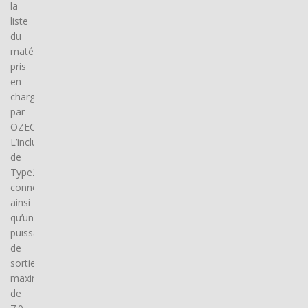
la
liste
du
matériel
pris
en
charge
par
OZECAR.
L’inclusion
de
Type2
connector(s),
ainsi
qu’une
puissance
de
sortie
maximale
de