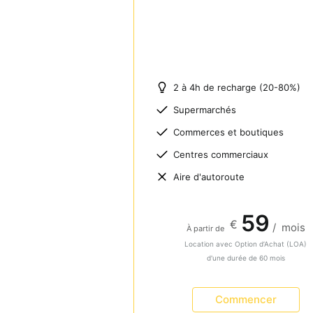
2 à 4h de recharge (20-80%)
Supermarchés
Commerces et boutiques
Centres commerciaux
Aire d'autoroute
59
€
/
mois
À partir de
Location avec Option d’Achat (LOA)
d'une durée de 60 mois
Commencer