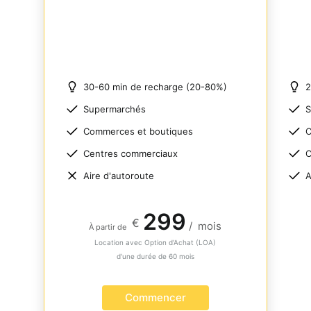
30-60 min de recharge (20-80%)
2
Supermarchés
S
Commerces et boutiques
C
Centres commerciaux
C
Aire d'autoroute
A
299
€
/
mois
À partir de
Location avec Option d’Achat (LOA)
d'une durée de 60 mois
Commencer