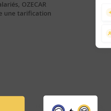
salariés, OZECAR
 une tarification