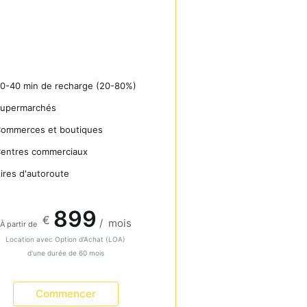
0-40 min de recharge (20-80%)
upermarchés
ommerces et boutiques
entres commerciaux
ires d'autoroute
899
€
/
mois
À partir de
Location avec Option d’Achat (LOA)
d'une durée de 60 mois
Commencer