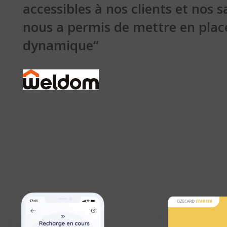
accessibles à nos clients et nos 
nous a permis de mettre en place
dynamique“