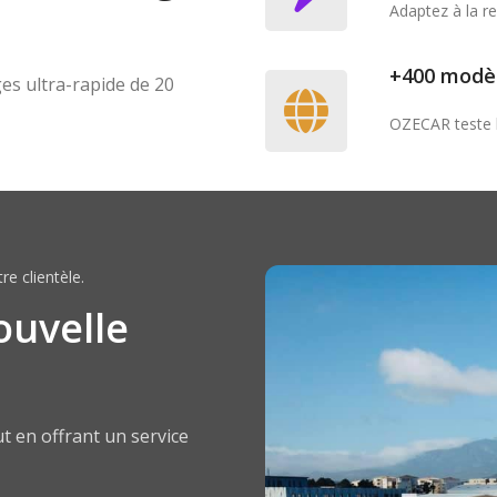
Adaptez à la r
+400 modèl
es ultra-rapide de 20
OZECAR teste le
e clientèle.
ouvelle
ut en offrant un service