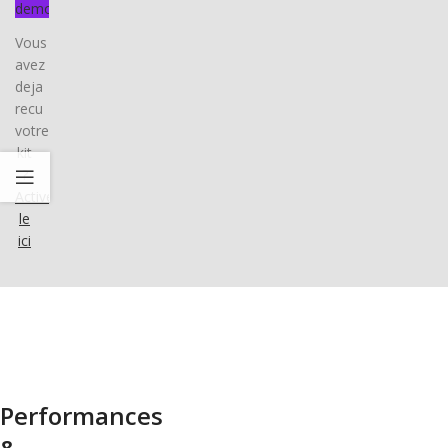
demo
Vous
avez
deja
recu
votre
kit
?
Activez-
le
ici
Performances