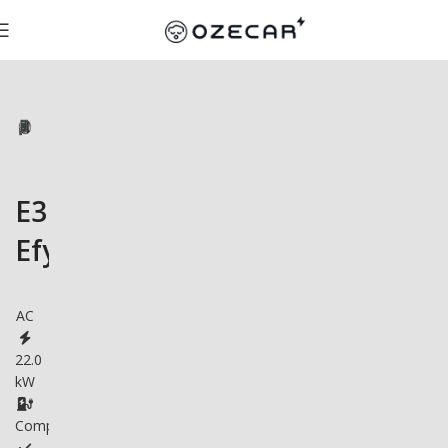
E3DC
Efy
AC
22.0
kW
Compatible