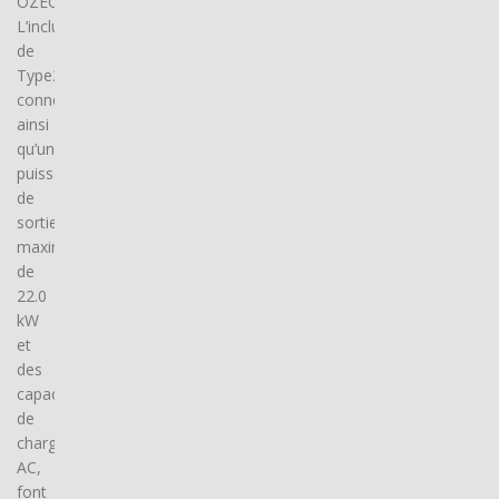
OZECAR.
L’inclusion
de
Type2
connector(s),
ainsi
qu’une
puissance
de
sortie
maximale
de
22.0
kW
et
des
capacités
de
charge
AC,
font