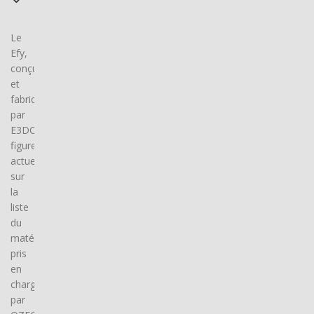
Le
Efy,
conçu
et
fabriqué
par
E3DC,
figure
actuellement
sur
la
liste
du
matériel
pris
en
charge
par