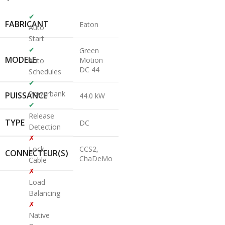
✔
FABRICANT
Eaton
Auto
Start
✔
Green
MODELE
Motion
Auto
DC 44
Schedules
✔
Powerbank
PUISSANCE
44.0 kW
✔
Release
TYPE
DC
Detection
✗
Lock
CCS2,
CONNECTEUR(S)
ChaDeMo
Cable
✗
Load
Balancing
✗
Native