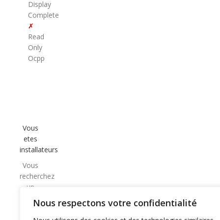
Display
Complete
✗
Read
Only
Ocpp
Vous
etes
installateurs
Vous
recherchez
un
partenaire
Nous respectons votre confidentialité
CPO
de