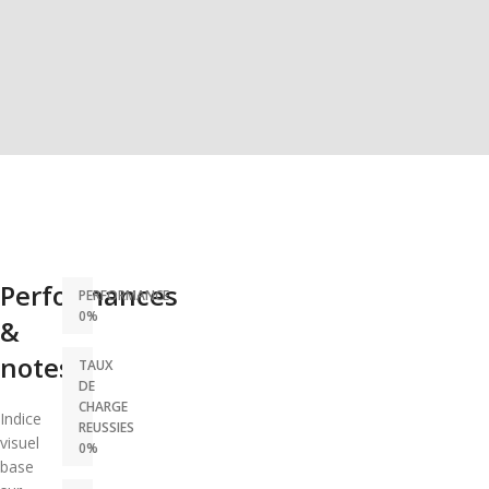
Performances
PERFORMANCE
0%
&
notes
TAUX
DE
CHARGE
Indice
REUSSIES
visuel
0%
base