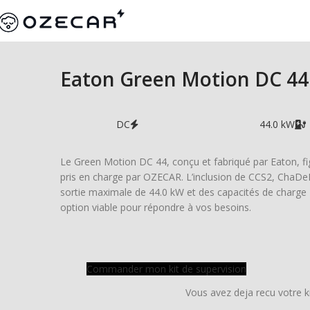
Eaton Green Motion DC 44
DC
44.0 kW
Le Green Motion DC 44, conçu et fabriqué par Eaton, fig
pris en charge par OZECAR. L’inclusion de CCS2, ChaDe
sortie maximale de 44.0 kW et des capacités de charg
option viable pour répondre à vos besoins.
Commander mon kit de supervision
Vous avez deja recu votre k