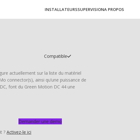
INSTALLATEURS
SUPERVISION
A PROPOS
Compatible
ure actuellement sur la liste du matériel
Mo connector(s), ainsi qu’une puissance de
e DC, font du Green Motion DC 44 une
Demander une demo
it ?
Activez-le ici