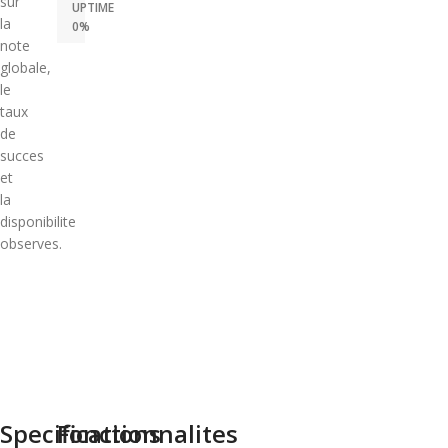
sur
UPTIME
la
0%
note
globale,
le
taux
de
succes
et
la
disponibilite
observes.
Specifications
Fonctionnalites