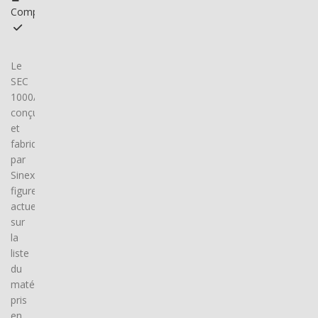
Compatible
Le
SEC
1000/640Y,
conçu
et
fabriqué
par
Sinexcel,
figure
actuellement
sur
la
liste
du
matériel
pris
en