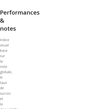
Performances
&
notes
Indice
visuel
base
sur
la
note
globale,
le
taux
de
succes
et
la