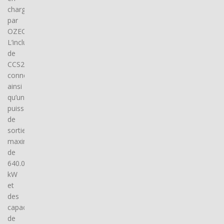
charge
par
OZECAR.
L’inclusion
de
CCS2
connector(s),
ainsi
qu’une
puissance
de
sortie
maximale
de
640.0
kW
et
des
capacités
de