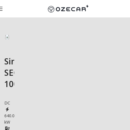
Sinexcel
SEC
1000/640Y
DC
640.0
kW