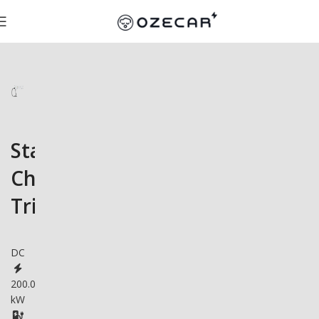
Star
Charge
Triton
DC
200.0
kW