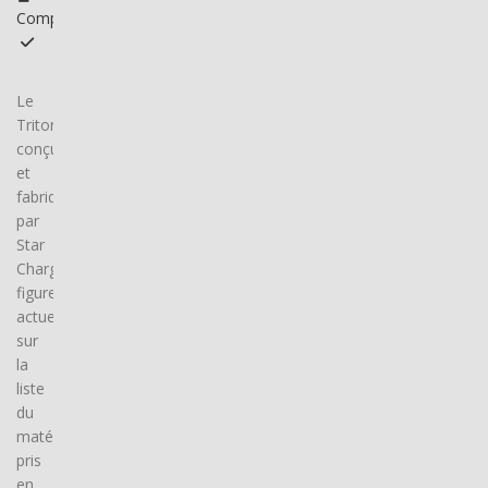
Compatible
Le
Triton,
conçu
et
fabriqué
par
Star
Charge,
figure
actuellement
sur
la
liste
du
matériel
pris
en