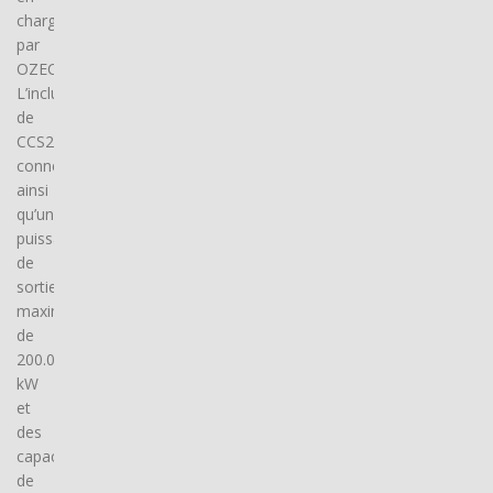
charge
par
OZECAR.
L’inclusion
de
CCS2
connector(s),
ainsi
qu’une
puissance
de
sortie
maximale
de
200.0
kW
et
des
capacités
de