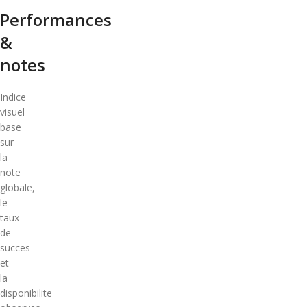
Performances
&
notes
Indice
visuel
base
sur
la
note
globale,
le
taux
de
succes
et
la
disponibilite