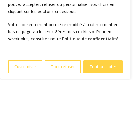
pouvez accepter, refuser ou personnaliser vos choix en
Flotte d'entreprise
cliquant sur les boutons ci-dessous.
Logistique et transport
Votre consentement peut être modifié à tout moment en
Foncier et résidentiel
bas de page via le lien « Gérer mes cookies ». Pour en
savoir plus, consultez notre
Politique de confidentialité
.
RECHARGER
Supervision et monétique
En itinérance
Customiser
Tout refuser
Tout accepter
A Domicile
Télécharger l'application
LIENS UTILES
L'entreprise
Blog et actualités