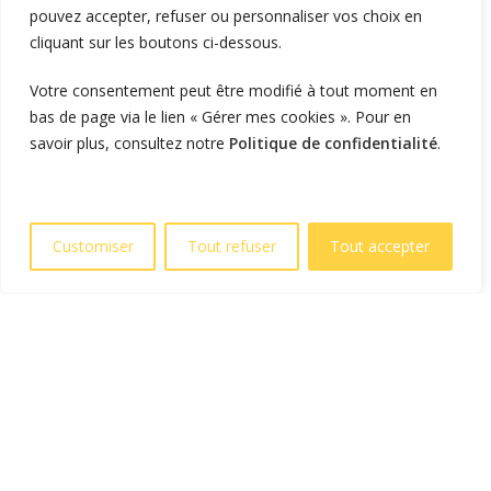
pouvez accepter, refuser ou personnaliser vos choix en
Flotte d'entreprise
cliquant sur les boutons ci-dessous.
Logistique et transport
Votre consentement peut être modifié à tout moment en
Foncier et résidentiel
bas de page via le lien « Gérer mes cookies ». Pour en
savoir plus, consultez notre
Politique de confidentialité
.
RECHARGER
Supervision et monétique
En itinérance
Customiser
Tout refuser
Tout accepter
A Domicile
Télécharger l'application
LIENS UTILES
L'entreprise
Blog et actualités