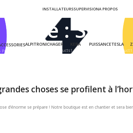
INSTALLATEURS
SUPERVISION
A PROPOS
Privé : Shop
ALPITRONIC
HAGER
KEBA
PUISSANCE
TESLA
Z
ACCESSORIES
1 Product
0 Products
1 Product
4 Products
1 Product
1
5 Products
randes choses se profilent à l’ho
se d’énorme se prépare ! Notre boutique est en chantier et sera bien