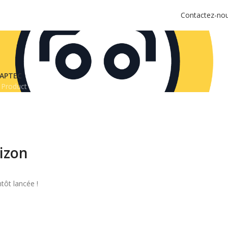
Contactez-no
APTEC
 Product
rizon
tôt lancée !