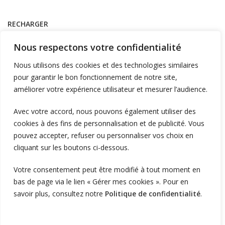
RECHARGER
Supervision et monétique
Nous respectons votre confidentialité
En itinérance
Nous utilisons des cookies et des technologies similaires
A Domicile
pour garantir le bon fonctionnement de notre site,
améliorer votre expérience utilisateur et mesurer l’audience.
Télécharger l'application
Avec votre accord, nous pouvons également utiliser des
cookies à des fins de personnalisation et de publicité. Vous
LIENS UTILES
pouvez accepter, refuser ou personnaliser vos choix en
L'entreprise
cliquant sur les boutons ci-dessous.
Blog et actualités
Votre consentement peut être modifié à tout moment en
Vous êtes installateur ?
bas de page via le lien « Gérer mes cookies ». Pour en
Vous êtes particulier ?
savoir plus, consultez notre
Politique de confidentialité
.
Devenez revendeur