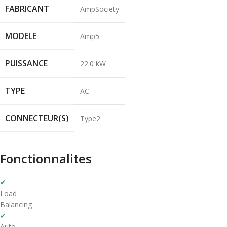
FABRICANT
AmpSociety
MODELE
Amp5
PUISSANCE
22.0 kW
TYPE
AC
CONNECTEUR(S)
Type2
Fonctionnalites
✔
Load
Balancing
✔
Auto