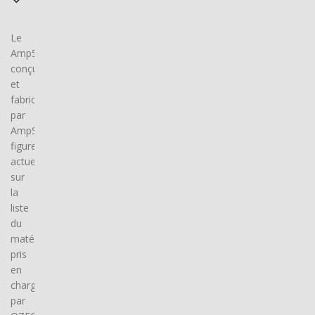
Le
Amp5,
conçu
et
fabriqué
par
AmpSociety,
figure
actuellement
sur
la
liste
du
matériel
pris
en
charge
par