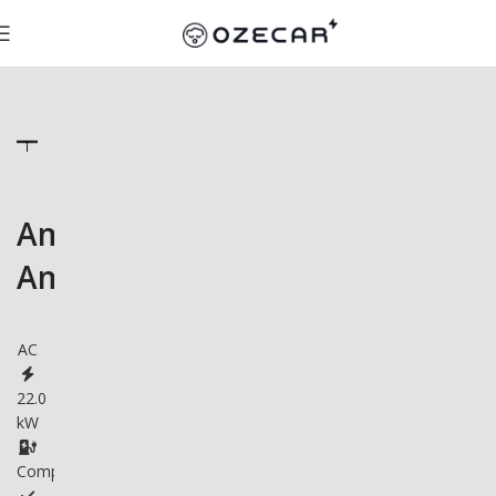
AmpSociety
Amp5
AC
22.0
kW
Compatible