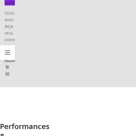
demo
Vous
avez
deja
recu
votre
kit
?
Activez-
le
ici
Performances