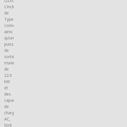
OZECAR.
L’inclusion
de
Type2
connector(s),
ainsi
qu’une
puissance
de
sortie
maximale
de
22.0
kW
et
des
capacités
de
charge
AC,
font