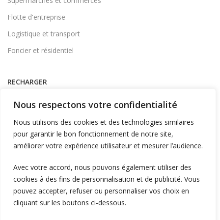
Supermarchés et commerces
Flotte d'entreprise
Logistique et transport
Foncier et résidentiel
RECHARGER
Supervision et monétique
Nous respectons votre confidentialité
En itinérance
Nous utilisons des cookies et des technologies similaires
A Domicile
pour garantir le bon fonctionnement de notre site,
améliorer votre expérience utilisateur et mesurer l’audience.
Télécharger l'application
Avec votre accord, nous pouvons également utiliser des
cookies à des fins de personnalisation et de publicité. Vous
LIENS UTILES
pouvez accepter, refuser ou personnaliser vos choix en
L'entreprise
cliquant sur les boutons ci-dessous.
Blog et actualités