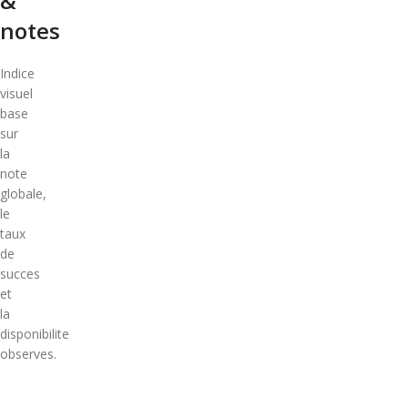
&
notes
Indice
visuel
base
sur
la
note
globale,
le
taux
de
succes
et
la
disponibilite
observes.