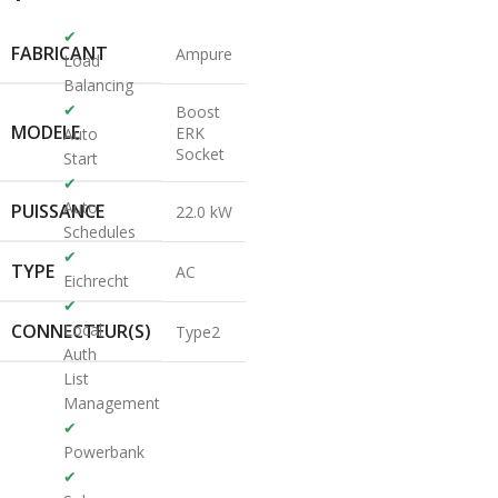
✔
FABRICANT
Ampure
Load
Balancing
✔
Boost
MODELE
ERK
Auto
Socket
Start
✔
Auto
PUISSANCE
22.0 kW
Schedules
✔
TYPE
AC
Eichrecht
✔
CONNECTEUR(S)
Local
Type2
Auth
List
Management
✔
Powerbank
✔