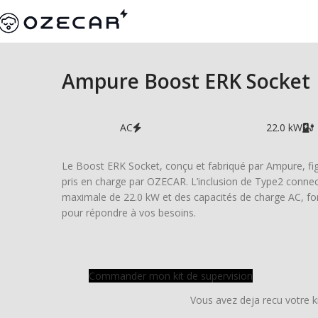
Ampure Boost ERK Socket
AC
22.0 kW
Le Boost ERK Socket, conçu et fabriqué par Ampure, figu
pris en charge par OZECAR. L’inclusion de Type2 connect
maximale de 22.0 kW et des capacités de charge AC, fo
pour répondre à vos besoins.
Commander mon kit de supervision
Vous avez deja recu votre k