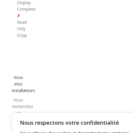
Display
Complete
✗
Read
Only
Ocpp
Vous
etes
installateurs
Vous
recherchez
un
partenaire
Nous respectons votre confidentialité
CPO
de