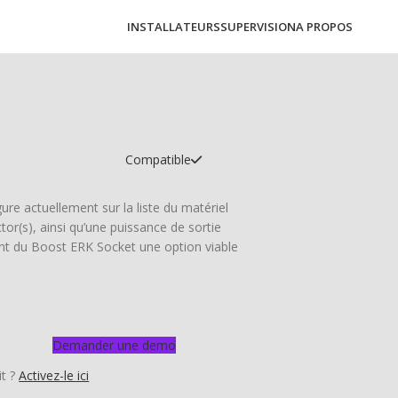
INSTALLATEURS
SUPERVISION
A PROPOS
Compatible
re actuellement sur la liste du matériel
or(s), ainsi qu’une puissance de sortie
nt du Boost ERK Socket une option viable
Demander une demo
it ?
Activez-le ici