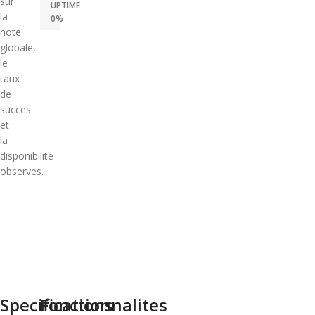
sur
UPTIME
la
0%
note
globale,
le
taux
de
succes
et
la
disponibilite
observes.
Specifications
Fonctionnalites