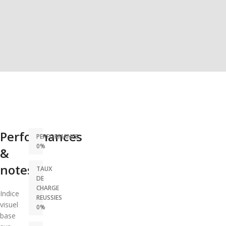
Performances
PERFORMANCE
0%
&
notes
TAUX
DE
CHARGE
Indice
REUSSIES
visuel
0%
base