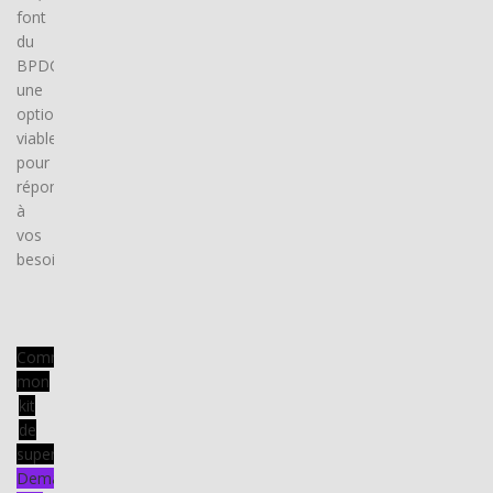
font
du
BPDCE
une
option
viable
pour
répondre
à
vos
besoins.
Commander
mon
kit
de
supervision
Demander