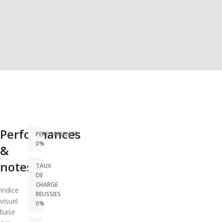
Performances
PERFORMANCE
0%
&
notes
TAUX
DE
CHARGE
Indice
REUSSIES
visuel
0%
base