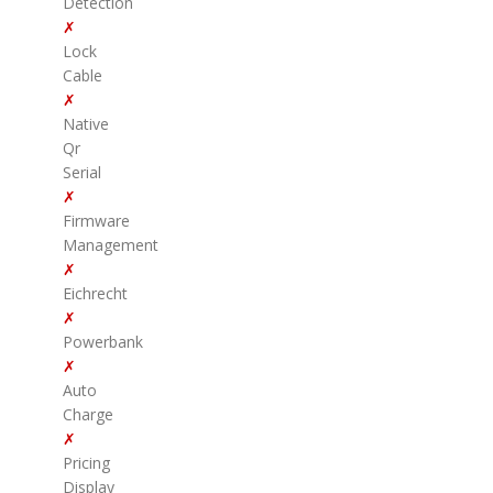
Detection
✗
Lock
Cable
✗
Native
Qr
Serial
✗
Firmware
Management
✗
Eichrecht
✗
Powerbank
✗
Auto
Charge
✗
Pricing
Display