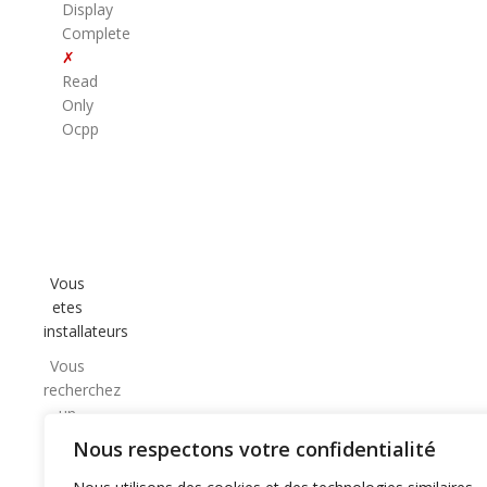
Display
Complete
✗
Read
Only
Ocpp
Vous
etes
installateurs
Vous
recherchez
un
partenaire
Nous respectons votre confidentialité
CPO
de