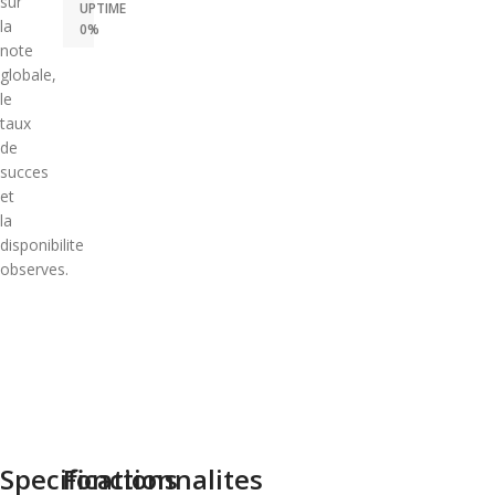
sur
UPTIME
la
0%
note
globale,
le
taux
de
succes
et
la
disponibilite
observes.
Specifications
Fonctionnalites