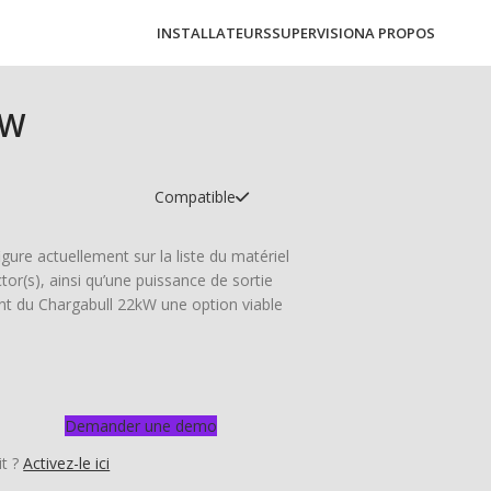
INSTALLATEURS
SUPERVISION
A PROPOS
kW
Compatible
gure actuellement sur la liste du matériel
or(s), ainsi qu’une puissance de sortie
nt du Chargabull 22kW une option viable
Demander une demo
it ?
Activez-le ici