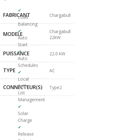
✔
FABRICANT
Chargabull
Load
Balancing
✔
Chargabull
MODELE
22kW
Auto
Start
✔
PUISSANCE
22.0 kW
Auto
Schedules
TYPE
AC
✔
Local
Auth
CONNECTEUR(S)
Type2
List
Management
✔
Solar
Charge
✔
Release