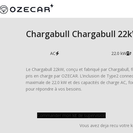
Chargabull Chargabull 22
AC
22.0 kW
Le Chargabull 22kW, conçu et fabriqué par Chargabull, fi
pris en charge par OZECAR. L’inclusion de Type2 connect
maximale de 22.0 kW et des capacités de charge AC, fo
pour répondre à vos besoins.
Commander mon kit de supervision
Vous avez deja recu votre k