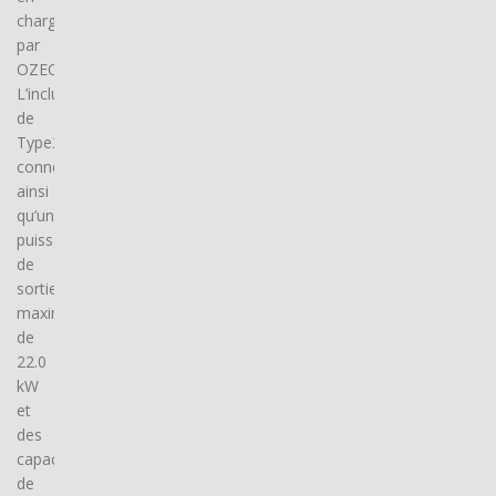
charge
par
OZECAR.
L’inclusion
de
Type2
connector(s),
ainsi
qu’une
puissance
de
sortie
maximale
de
22.0
kW
et
des
capacités
de