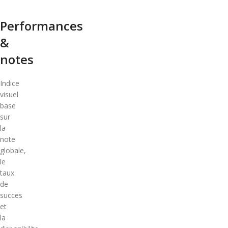
Performances
&
notes
Indice
visuel
base
sur
la
note
globale,
le
taux
de
succes
et
la