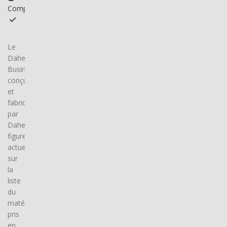
Compatible
Le
DaheimLader
Business,
conçu
et
fabriqué
par
DaheimLaden,
figure
actuellement
sur
la
liste
du
matériel
pris
en