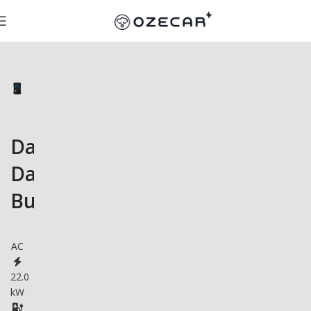
DaheimLaden
DaheimLader
Business
AC
22.0
kW