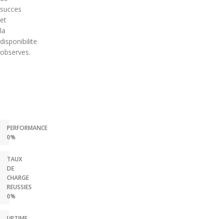
succes
et
la
disponibilite
observes.
PERFORMANCE
0%
TAUX
DE
CHARGE
REUSSIES
0%
UPTIME