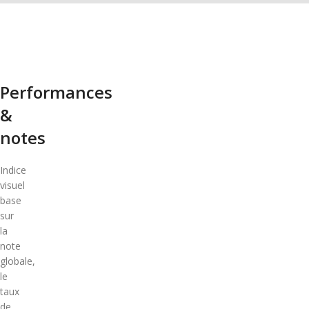
Performances
&
notes
Indice
visuel
base
sur
la
note
globale,
le
taux
de