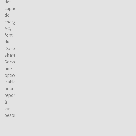
des
capacités
de
charge
AC,
font
du
Dazebox
Share
Socket
une
option
viable
pour
répondre
à
vos
besoins.