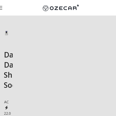
DazeTechnology
Dazebox
Share
Socket
AC
22.0