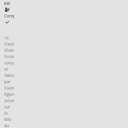
kW
Compatible
Le
Dazebox
Share
Socket,
conçu
et
fabriqué
par
DazeTechnology,
figure
actuellement
sur
la
liste
du