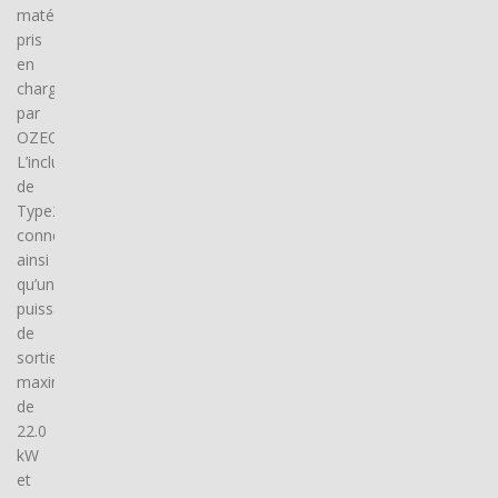
matériel
pris
en
charge
par
OZECAR.
L’inclusion
de
Type2
connector(s),
ainsi
qu’une
puissance
de
sortie
maximale
de
22.0
kW
et