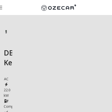
DBT
Keren
AC
22.0
kW
Compatible