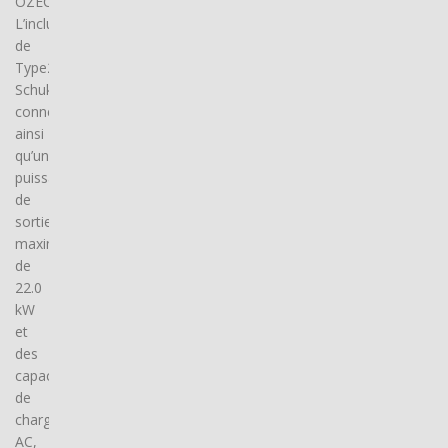
OZECAR.
L’inclusion
de
Type2,
Schuko
connector(s),
ainsi
qu’une
puissance
de
sortie
maximale
de
22.0
kW
et
des
capacités
de
charge
AC,