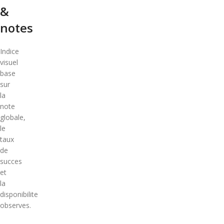
&
notes
Indice
visuel
base
sur
la
note
globale,
le
taux
de
succes
et
la
disponibilite
observes.