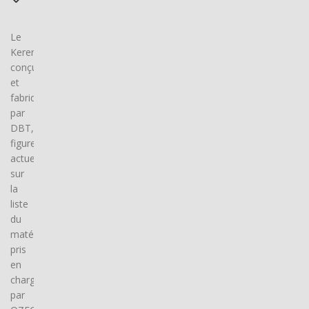
Le
Keren,
conçu
et
fabriqué
par
DBT,
figure
actuellement
sur
la
liste
du
matériel
pris
en
charge
par