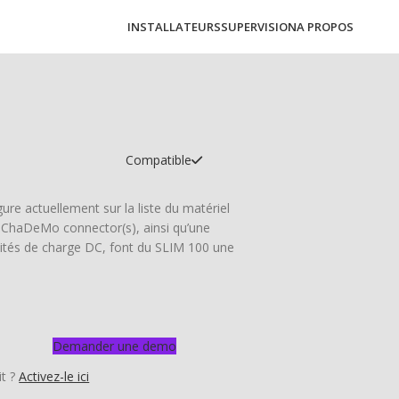
INSTALLATEURS
SUPERVISION
A PROPOS
Compatible
ure actuellement sur la liste du matériel
, ChaDeMo connector(s), ainsi qu’une
ités de charge DC, font du SLIM 100 une
Demander une demo
it ?
Activez-le ici