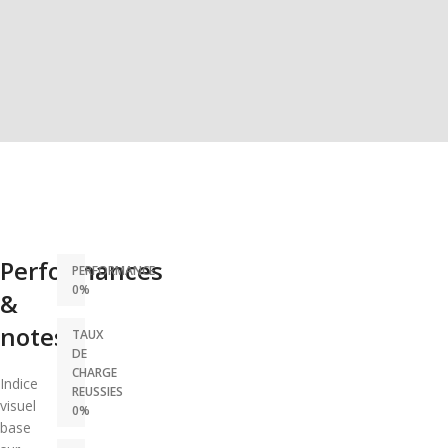
Performances
PERFORMANCE
0%
&
notes
TAUX
DE
CHARGE
Indice
REUSSIES
visuel
0%
base