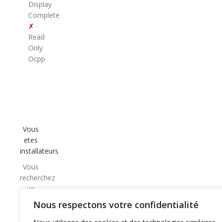
Display
Complete
✗
Read
Only
Ocpp
Vous
etes
installateurs
Vous
recherchez
un
partenaire
Nous respectons votre confidentialité
CPO
de