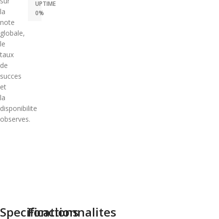
sur
UPTIME
la
0%
note
globale,
le
taux
de
succes
et
la
disponibilite
observes.
Specifications
Fonctionnalites