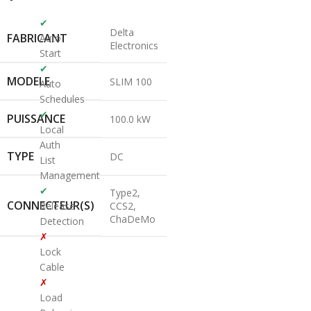
✔
Delta
FABRICANT
Auto
Electronics
Start
✔
MODELE
SLIM 100
Auto
Schedules
✔
PUISSANCE
100.0 kW
Local
Auth
TYPE
DC
List
Management
✔
Type2,
CONNECTEUR(S)
Release
CCS2,
ChaDeMo
Detection
✗
Lock
Cable
✗
Load