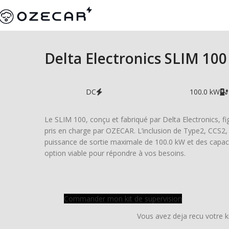
Delta Electronics SLIM 100
DC
100.0 kW
Le SLIM 100, conçu et fabriqué par Delta Electronics, fig
pris en charge par OZECAR. L’inclusion de Type2, CCS2
puissance de sortie maximale de 100.0 kW et des capac
option viable pour répondre à vos besoins.
Commander mon kit de supervision
Vous avez deja recu votre k