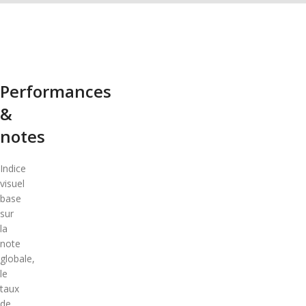
Performances
&
notes
Indice
visuel
base
sur
la
note
globale,
le
taux
de