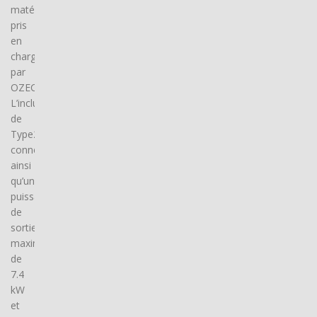
matériel
pris
en
charge
par
OZECAR.
L’inclusion
de
Type2
connector(s),
ainsi
qu’une
puissance
de
sortie
maximale
de
7.4
kW
et