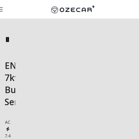
EN+
7kw
Business
Series
AC
7.4