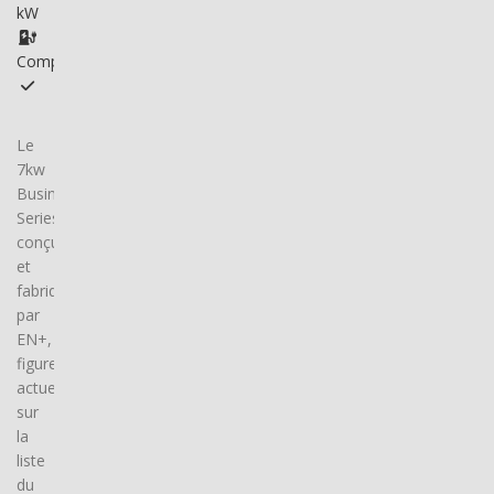
kW
Compatible
Le
7kw
Business
Series,
conçu
et
fabriqué
par
EN+,
figure
actuellement
sur
la
liste
du