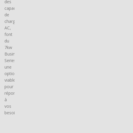
des
capacités
de
charge
AC,
font
du
7kw
Business
Series
une
option
viable
pour
répondre
à
vos
besoins.