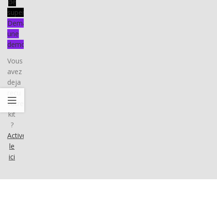
de
supervision
Demander
une
demo
Vous
avez
deja
recu
votre
kit
?
Activez-
le
ici