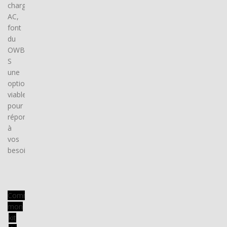
charge
AC,
font
du
OWB-
S
une
option
viable
pour
répondre
à
vos
besoins.
Commander
mon
kit