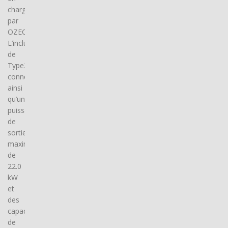
charge
par
OZECAR.
L’inclusion
de
Type2
connector(s),
ainsi
qu’une
puissance
de
sortie
maximale
de
22.0
kW
et
des
capacités
de