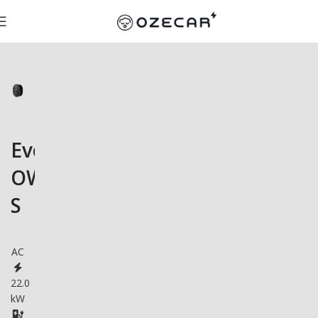
Evolar
OWB-
S
AC
22.0
kW