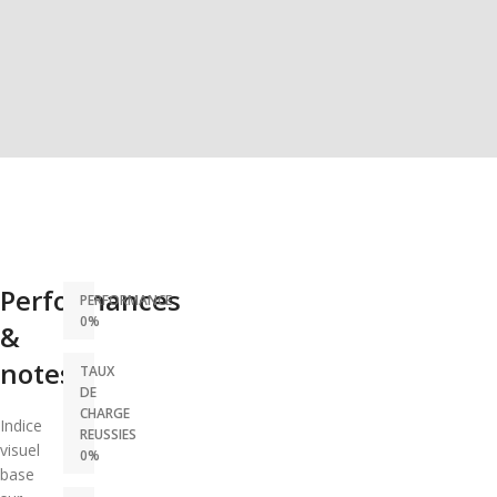
Performances
PERFORMANCE
0%
&
notes
TAUX
DE
CHARGE
Indice
REUSSIES
visuel
0%
base