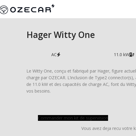
Hager Witty One
AC
11.0 kW
Le Witty One, conçu et fabriqué par Hager, figure actuell
charge par OZECAR. L’inclusion de Type2 connector(s), 
de 11.0 kW et des capacités de charge AC, font du Witt
vos besoins.
Commander mon kit de supervision
Vous avez deja recu votre k