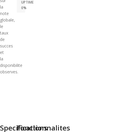
sur
UPTIME
la
0%
note
globale,
le
taux
de
succes
et
la
disponibilite
observes.
Specifications
Fonctionnalites