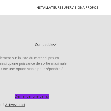
INSTALLATEURS
SUPERVISION
A PROPOS
Compatible
ement sur la liste du matériel pris en
ainsi qu’une puissance de sortie maximale
y One une option viable pour répondre à
Demander une demo
it ?
Activez-le ici