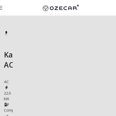
Kathrein
AC60
AC
22.0
kW
Compatible