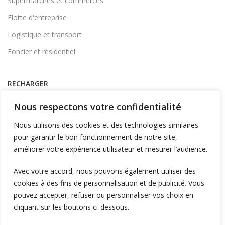
Supermarchés et commerces
Flotte d'entreprise
Logistique et transport
Foncier et résidentiel
RECHARGER
Supervision et monétique
Nous respectons votre confidentialité
En itinérance
Nous utilisons des cookies et des technologies similaires
A Domicile
pour garantir le bon fonctionnement de notre site,
améliorer votre expérience utilisateur et mesurer l’audience.
Télécharger l'application
Avec votre accord, nous pouvons également utiliser des
cookies à des fins de personnalisation et de publicité. Vous
LIENS UTILES
pouvez accepter, refuser ou personnaliser vos choix en
L'entreprise
cliquant sur les boutons ci-dessous.
Blog et actualités