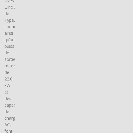
OZECAR.
L’inclusion
de
Type2
connector(s),
ainsi
qu’une
puissance
de
sortie
maximale
de
22.0
kW
et
des
capacités
de
charge
AC,
font