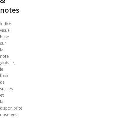
&
notes
Indice
visuel
base
sur
la
note
globale,
le
taux
de
succes
et
la
disponibilite
observes.