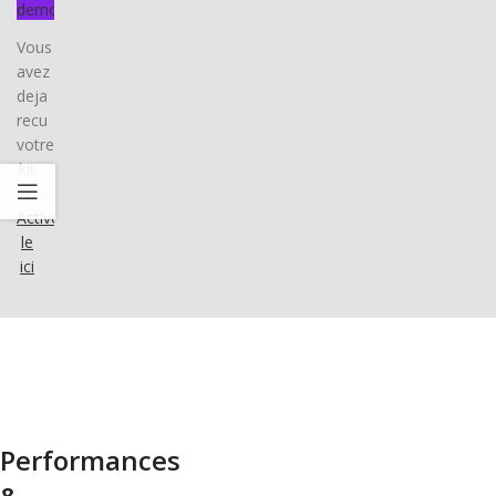
demo
Vous
avez
deja
recu
votre
kit
?
Activez-
le
ici
Performances