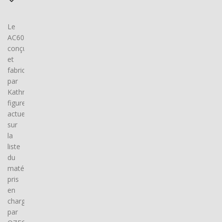
Le
AC60,
conçu
et
fabriqué
par
Kathrein,
figure
actuellement
sur
la
liste
du
matériel
pris
en
charge
par