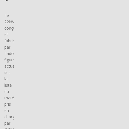
Le
22kW,
conçu
et
fabriqué
par
Ladop,
figure
actuellement
sur
la
liste
du
matériel
pris
en
charge
par