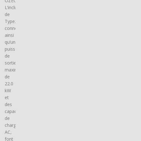
OZECAR.
L’inclusion
de
Type2
connector(s),
ainsi
qu’une
puissance
de
sortie
maximale
de
22.0
kW
et
des
capacités
de
charge
AC,
font