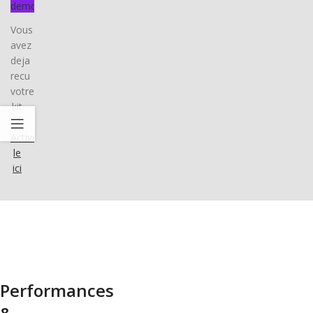
demo
Vous
avez
deja
recu
votre
kit
?
Activez-
le
ici
Performances