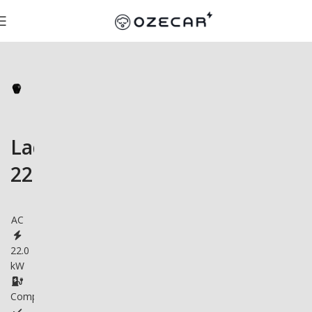
Ladop
22kW
AC
22.0
kW
Compatible