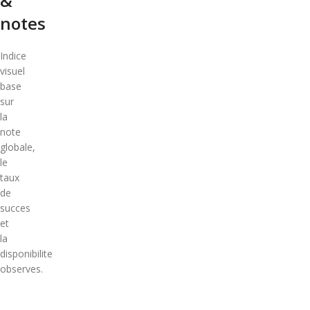
&
notes
Indice
visuel
base
sur
la
note
globale,
le
taux
de
succes
et
la
disponibilite
observes.