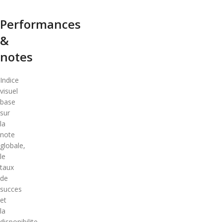
Performances
&
notes
Indice
visuel
base
sur
la
note
globale,
le
taux
de
succes
et
la
disponibilite