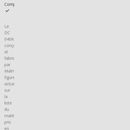
Compatible
Le
DC
040K,
conçu
et
fabriqué
par
Malmbergs,
figure
actuellement
sur
la
liste
du
matériel
pris
en