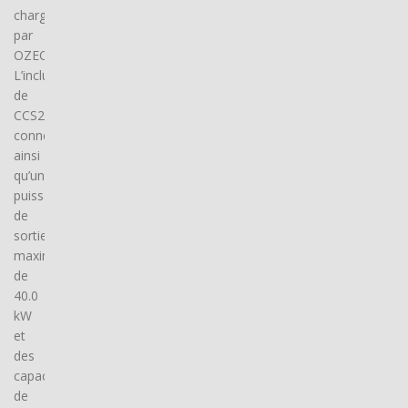
charge
par
OZECAR.
L’inclusion
de
CCS2
connector(s),
ainsi
qu’une
puissance
de
sortie
maximale
de
40.0
kW
et
des
capacités
de