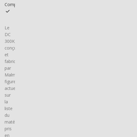
Compatible
Le
DC
300K,
conçu
et
fabriqué
par
Malmbergs,
figure
actuellement
sur
la
liste
du
matériel
pris
en