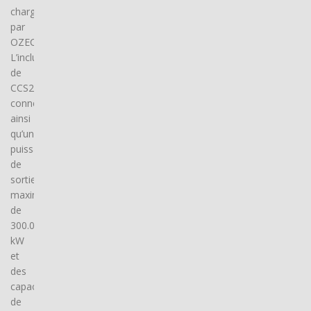
charge
par
OZECAR.
L’inclusion
de
CCS2
connector(s),
ainsi
qu’une
puissance
de
sortie
maximale
de
300.0
kW
et
des
capacités
de