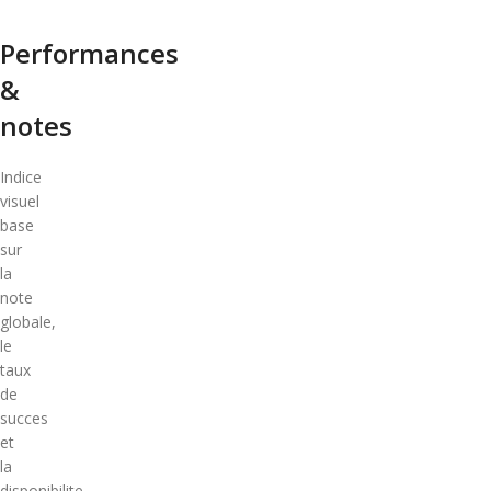
Performances
&
notes
Indice
visuel
base
sur
la
note
globale,
le
taux
de
succes
et
la
disponibilite