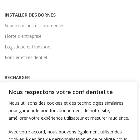
INSTALLER DES BORNES
Supermarchés et commerces
Flotte d'entreprise
Logistique et transport
Foncier et résidentiel
RECHARGER
Supervision et monétique
Nous respectons votre confidentialité
En itinérance
Nous utilisons des cookies et des technologies similaires
A Domicile
pour garantir le bon fonctionnement de notre site,
améliorer votre expérience utilisateur et mesurer l’audience.
Télécharger l'application
Avec votre accord, nous pouvons également utiliser des
cookies à des fins de personnalisation et de publicité. Vous
LIENS UTILES