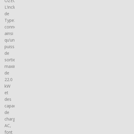
OZECAR.
L’inclusion
de
Type2
connector(s),
ainsi
qu’une
puissance
de
sortie
maximale
de
22.0
kW
et
des
capacités
de
charge
AC,
font