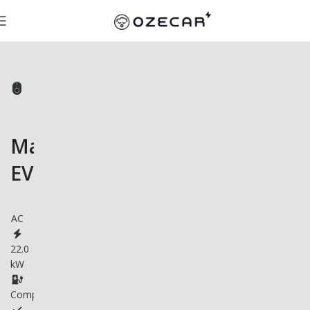
Malmbergs
EVC04
AC
22.0
kW
Compatible