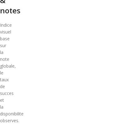
&
notes
Indice
visuel
base
sur
la
note
globale,
le
taux
de
succes
et
la
disponibilite
observes.