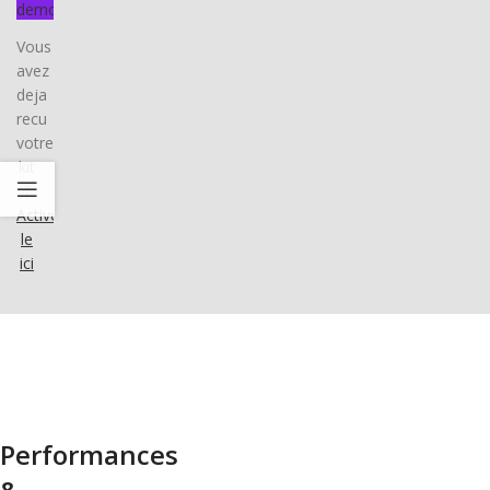
demo
Vous
avez
deja
recu
votre
kit
?
Activez-
le
ici
Performances