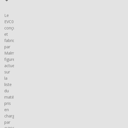
Le
EVC04,
conçu
et
fabriqué
par
Malmbergs,
figure
actuellement
sur
la
liste
du
matériel
pris
en
charge
par