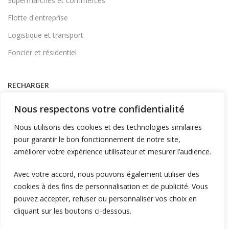
Supermarchés et commerces
Flotte d'entreprise
Logistique et transport
Foncier et résidentiel
RECHARGER
Supervision et monétique
Nous respectons votre confidentialité
En itinérance
Nous utilisons des cookies et des technologies similaires
A Domicile
pour garantir le bon fonctionnement de notre site,
améliorer votre expérience utilisateur et mesurer l’audience.
Télécharger l'application
Avec votre accord, nous pouvons également utiliser des
cookies à des fins de personnalisation et de publicité. Vous
LIENS UTILES
pouvez accepter, refuser ou personnaliser vos choix en
L'entreprise
cliquant sur les boutons ci-dessous.
Blog et actualités