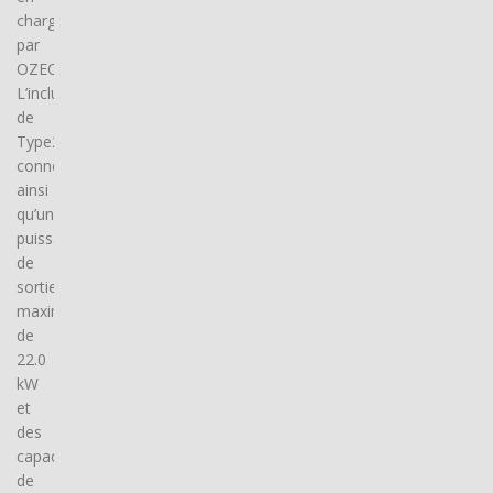
charge
par
OZECAR.
L’inclusion
de
Type2
connector(s),
ainsi
qu’une
puissance
de
sortie
maximale
de
22.0
kW
et
des
capacités
de