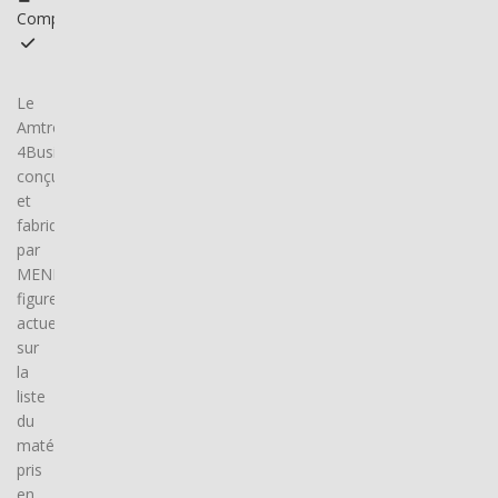
Compatible
Le
Amtron
4Business,
conçu
et
fabriqué
par
MENNEKES,
figure
actuellement
sur
la
liste
du
matériel
pris
en