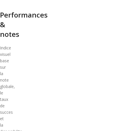
Performances
&
notes
Indice
visuel
base
sur
la
note
globale,
le
taux
de
succes
et
la