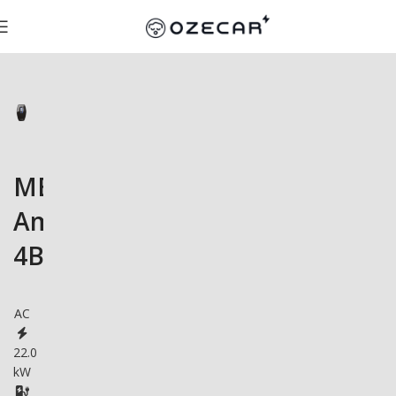
MENNEKES
Amtron
4Business
AC
22.0
kW