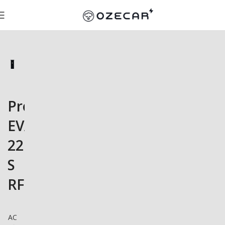
ProjectEV
EVA-
22D-
S
RFID
AC