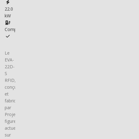
22.0
kW
Compatible
Le
EVA-
22D-
S
RFID,
conçu
et
fabriqué
par
ProjectEV,
figure
actuellement
sur