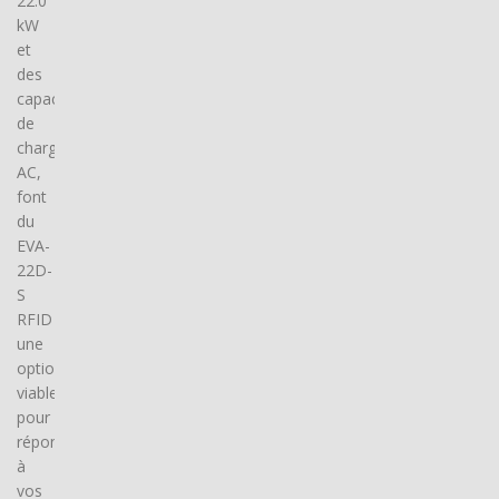
22.0
kW
et
des
capacités
de
charge
AC,
font
du
EVA-
22D-
S
RFID
une
option
viable
pour
répondre
à
vos