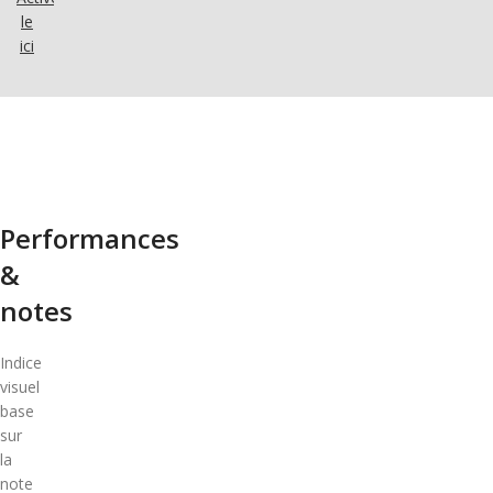
le
ici
Performances
&
notes
Indice
visuel
base
sur
la
note