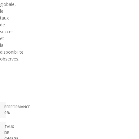
globale,
le
taux
de
succes
et
la
disponibilite
observes.
PERFORMANCE
0%
TAUX
DE
CHARGE