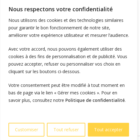
Supervision et monétique
Nous respectons votre confidentialité
En itinérance
Nous utilisons des cookies et des technologies similaires
A Domicile
pour garantir le bon fonctionnement de notre site,
améliorer votre expérience utilisateur et mesurer l’audience.
Télécharger l'application
Avec votre accord, nous pouvons également utiliser des
cookies à des fins de personnalisation et de publicité. Vous
LIENS UTILES
pouvez accepter, refuser ou personnaliser vos choix en
L'entreprise
cliquant sur les boutons ci-dessous.
Blog et actualités
Votre consentement peut être modifié à tout moment en
Vous êtes installateur ?
bas de page via le lien « Gérer mes cookies ». Pour en
Vous êtes particulier ?
savoir plus, consultez notre
Politique de confidentialité
.
Devenez revendeur
Politique de confidentialité
Customiser
Tout refuser
Tout accepter
© 2025 OZECAR. Tous droits réservés.