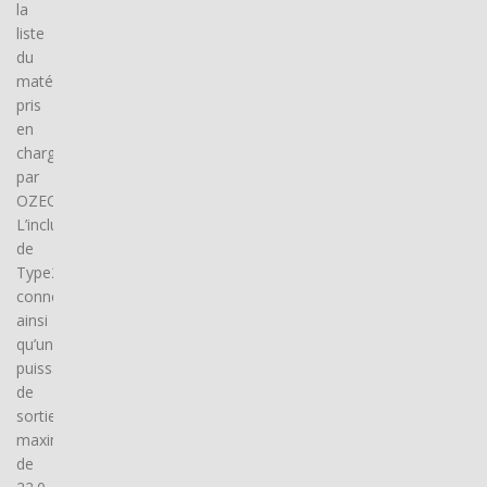
la
liste
du
matériel
pris
en
charge
par
OZECAR.
L’inclusion
de
Type2
connector(s),
ainsi
qu’une
puissance
de
sortie
maximale
de