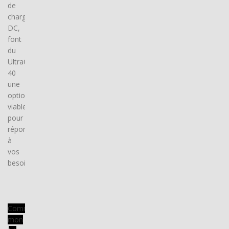
de
charge
DC,
font
du
UltraCharge
40
une
option
viable
pour
répondre
à
vos
besoins.
Commander
mon