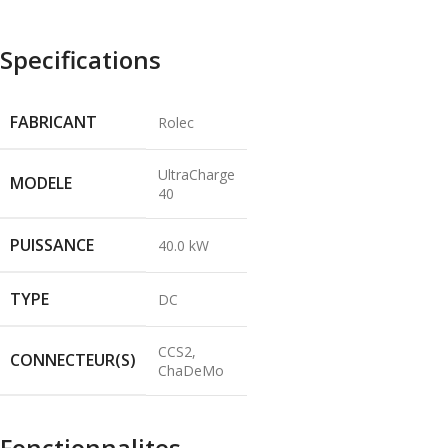
Specifications
FABRICANT
Rolec
UltraCharge
MODELE
40
PUISSANCE
40.0 kW
TYPE
DC
CCS2,
CONNECTEUR(S)
ChaDeMo
Fonctionnalites