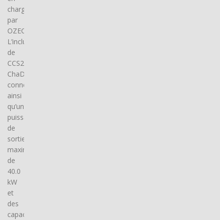
charge
par
OZECAR.
L’inclusion
de
CCS2,
ChaDeMo
connector(s),
ainsi
qu’une
puissance
de
sortie
maximale
de
40.0
kW
et
des
capacités