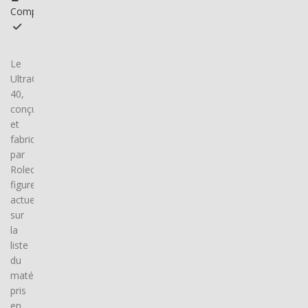
Compatible
Le
UltraCharge
40,
conçu
et
fabriqué
par
Rolec,
figure
actuellement
sur
la
liste
du
matériel
pris
en