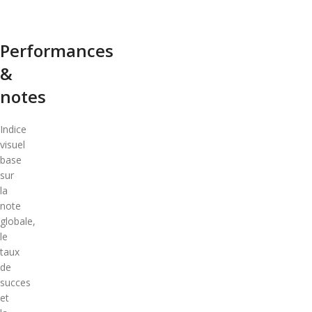
Performances
&
notes
Indice
visuel
base
sur
la
note
globale,
le
taux
de
succes
et