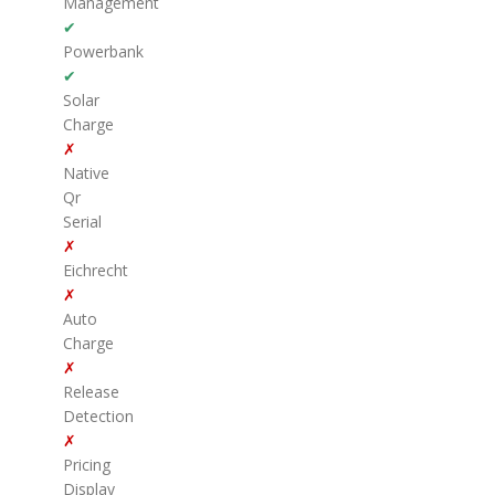
Management
✔
Powerbank
✔
Solar
Charge
✗
Native
Qr
Serial
✗
Eichrecht
✗
Auto
Charge
✗
Release
Detection
✗
Pricing
Display