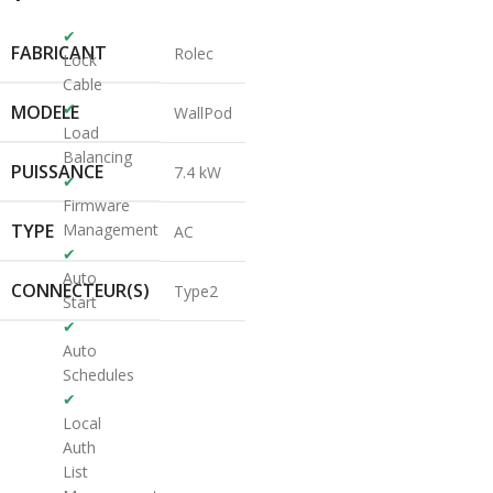
✔
FABRICANT
Rolec
Lock
Cable
✔
MODELE
WallPod
Load
Balancing
PUISSANCE
7.4 kW
✔
Firmware
TYPE
Management
AC
✔
Auto
CONNECTEUR(S)
Type2
Start
✔
Auto
Schedules
✔
Local
Auth
List