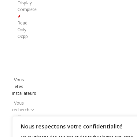
Display
Complete
✗
Read
Only
Ocpp
Vous
etes
installateurs
Vous
recherchez
un
partenaire
Nous respectons votre confidentialité
CPO
de