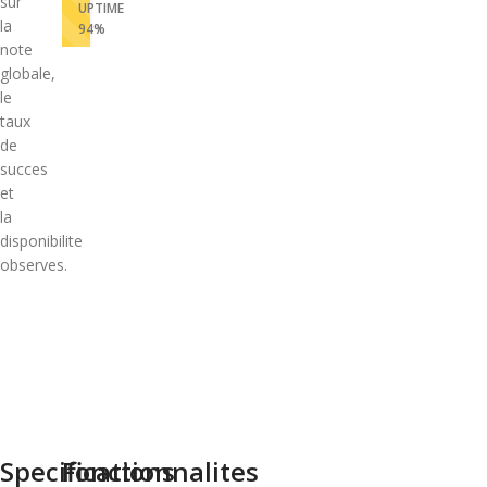
sur
UPTIME
la
94%
note
globale,
le
taux
de
succes
et
la
disponibilite
observes.
Specifications
Fonctionnalites