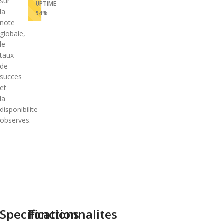
sur
UPTIME
la
94%
note
globale,
le
taux
de
succes
et
la
disponibilite
observes.
Specifications
Fonctionnalites