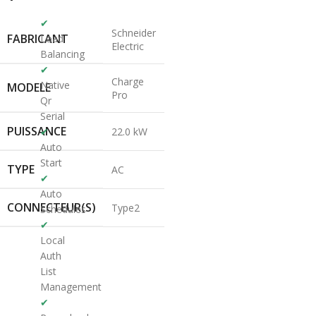
✔
Schneider
FABRICANT
Load
Electric
Balancing
✔
Charge
Native
MODELE
Pro
Qr
Serial
PUISSANCE
✔
22.0 kW
Auto
Start
TYPE
AC
✔
Auto
CONNECTEUR(S)
Type2
Schedules
✔
Local
Auth
List
Management
✔