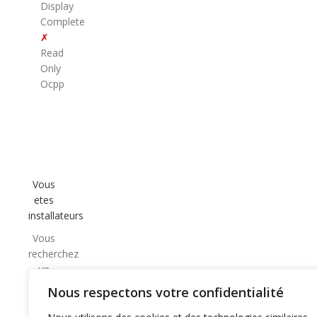
Display
Complete
✗
Read
Only
Ocpp
Vous
etes
installateurs
Vous
recherchez
un
partenaire
Nous respectons votre confidentialité
CPO
de