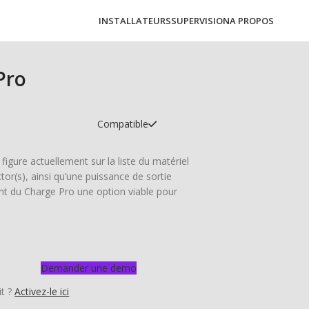
INSTALLATEURS
SUPERVISION
A PROPOS
Pro
Compatible
figure actuellement sur la liste du matériel
or(s), ainsi qu’une puissance de sortie
nt du Charge Pro une option viable pour
Demander une demo
it ?
Activez-le ici