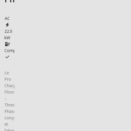
AC
22.0
kW
Compatible
Le
Pro
Charger
Floor
–
Three
Phase,
conçu
et
fabriqué