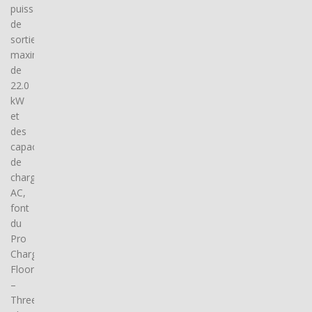
puissance
de
sortie
maximale
de
22.0
kW
et
des
capacités
de
charge
AC,
font
du
Pro
Charger
Floor
–
Three