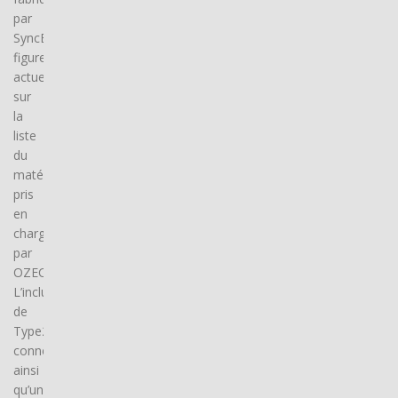
par
SyncEV,
figure
actuellement
sur
la
liste
du
matériel
pris
en
charge
par
OZECAR.
L’inclusion
de
Type2
connector(s),
ainsi
qu’une