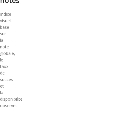
notes
Indice
visuel
base
sur
la
note
globale,
le
taux
de
succes
et
la
disponibilite
observes.