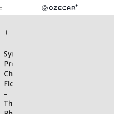
SyncEV
Pro
Charger
Floor
–
Three
Phase