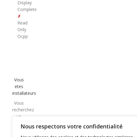
Display
Complete
✗
Read
Only
Ocpp
Vous
etes
installateurs
Vous
recherchez
un
partenaire
Nous respectons votre confidentialité
CPO
de