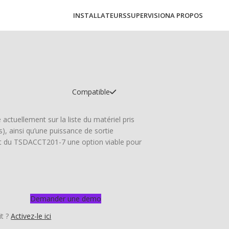
INSTALLATEURS
SUPERVISION
A PROPOS
Compatible
ctuellement sur la liste du matériel pris
, ainsi qu’une puissance de sortie
nt du TSDACCT201-7 une option viable pour
Demander une demo
it ?
Activez-le ici