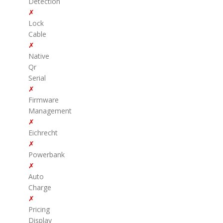
Detection
✗
Lock
Cable
✗
Native
Qr
Serial
✗
Firmware
Management
✗
Eichrecht
✗
Powerbank
✗
Auto
Charge
✗
Pricing
Display