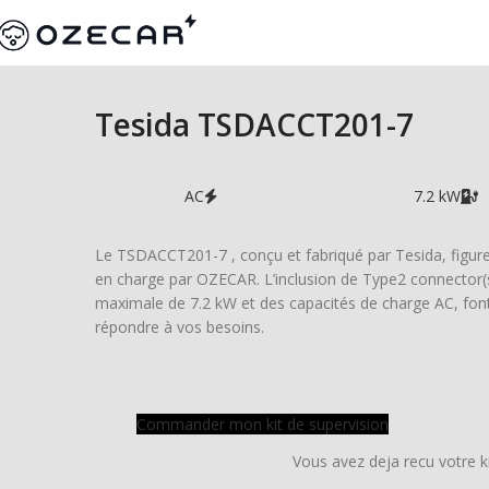
Tesida TSDACCT201-7
AC
7.2 kW
Le TSDACCT201-7 , conçu et fabriqué par Tesida, figure a
en charge par OZECAR. L’inclusion de Type2 connector(s)
maximale de 7.2 kW et des capacités de charge AC, fo
répondre à vos besoins.
Commander mon kit de supervision
Vous avez deja recu votre k