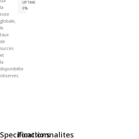
sur
UPTIME
la
0%
note
globale,
le
taux
de
succes
et
la
disponibilite
observes.
Specifications
Fonctionnalites