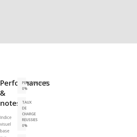
Performances
PERFORMANCE
0%
&
notes
TAUX
DE
CHARGE
Indice
REUSSIES
visuel
0%
base