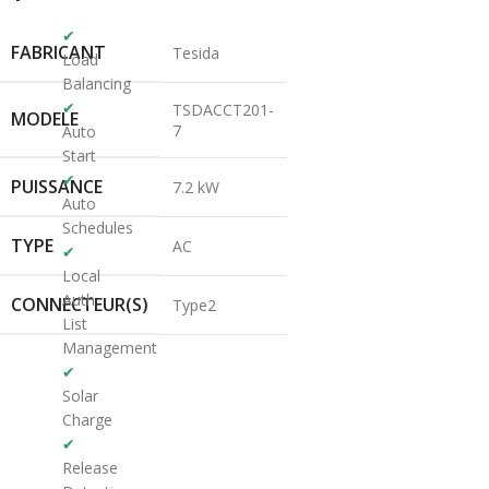
✔
FABRICANT
Tesida
Load
Balancing
✔
TSDACCT201-
MODELE
7
Auto
Start
✔
PUISSANCE
7.2 kW
Auto
Schedules
TYPE
AC
✔
Local
Auth
CONNECTEUR(S)
Type2
List
Management
✔
Solar
Charge
✔
Release