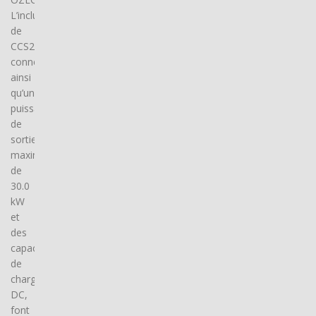
L’inclusion
de
CCS2
connector(s),
ainsi
qu’une
puissance
de
sortie
maximale
de
30.0
kW
et
des
capacités
de
charge
DC,
font