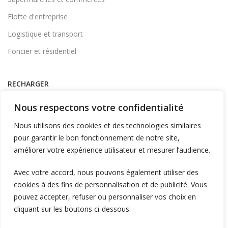
Flotte d'entreprise
Logistique et transport
Foncier et résidentiel
RECHARGER
Supervision et monétique
Nous respectons votre confidentialité
En itinérance
Nous utilisons des cookies et des technologies similaires
A Domicile
pour garantir le bon fonctionnement de notre site,
améliorer votre expérience utilisateur et mesurer l’audience.
Télécharger l'application
Avec votre accord, nous pouvons également utiliser des
cookies à des fins de personnalisation et de publicité. Vous
LIENS UTILES
pouvez accepter, refuser ou personnaliser vos choix en
L'entreprise
cliquant sur les boutons ci-dessous.
Blog et actualités