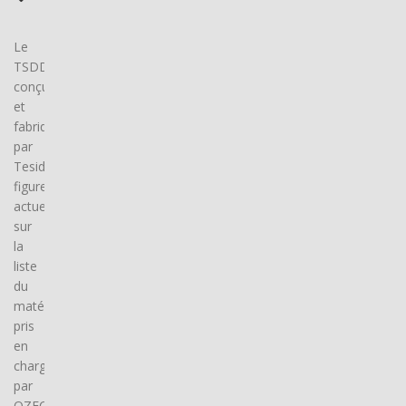
Le
TSDDC3001,
conçu
et
fabriqué
par
Tesida,
figure
actuellement
sur
la
liste
du
matériel
pris
en
charge
par
OZECAR.