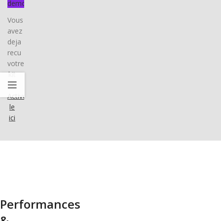
demo
Vous
avez
deja
recu
votre
kit
?
Activez-
le
ici
Performances
&