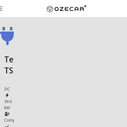
Tesida
TSDDC3001
DC
30.0
kW
Compatible