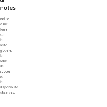
notes
Indice
visuel
base
sur
la
note
globale,
le
taux
de
succes
et
la
disponibilite
observes.