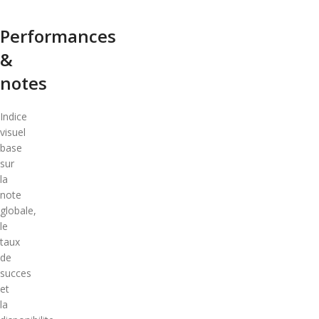
Performances
&
notes
Indice
visuel
base
sur
la
note
globale,
le
taux
de
succes
et
la