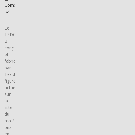
Compatible
Le
TSDOGJLZTW-
B,
conçu
et
fabriqué
par
Tesida,
figure
actuellement
sur
la
liste
du
matériel
pris
en