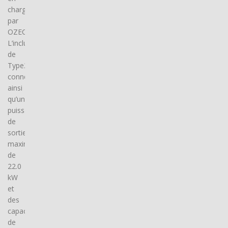
charge
par
OZECAR.
L’inclusion
de
Type2
connector(s),
ainsi
qu’une
puissance
de
sortie
maximale
de
22.0
kW
et
des
capacités
de