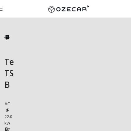
Tesida
TSDOGJLZTW-
B
AC
22.0
kW