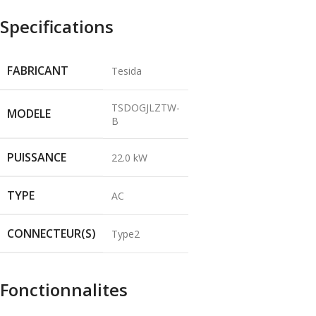
Specifications
FABRICANT
Tesida
TSDOGJLZTW-
MODELE
B
PUISSANCE
22.0 kW
TYPE
AC
CONNECTEUR(S)
Type2
Fonctionnalites