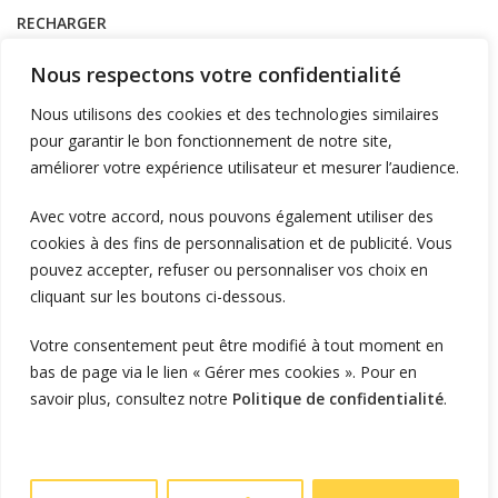
RECHARGER
Supervision et monétique
Nous respectons votre confidentialité
En itinérance
Nous utilisons des cookies et des technologies similaires
A Domicile
pour garantir le bon fonctionnement de notre site,
améliorer votre expérience utilisateur et mesurer l’audience.
Télécharger l'application
Avec votre accord, nous pouvons également utiliser des
cookies à des fins de personnalisation et de publicité. Vous
LIENS UTILES
pouvez accepter, refuser ou personnaliser vos choix en
L'entreprise
cliquant sur les boutons ci-dessous.
Blog et actualités
Votre consentement peut être modifié à tout moment en
Vous êtes installateur ?
bas de page via le lien « Gérer mes cookies ». Pour en
Vous êtes particulier ?
savoir plus, consultez notre
Politique de confidentialité
.
Devenez revendeur
Politique de confidentialité