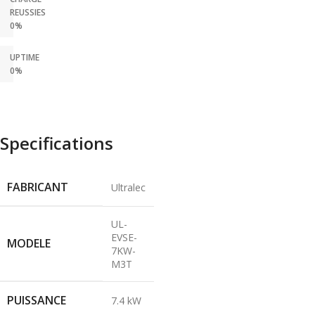
REUSSIES
0%
UPTIME
0%
Specifications
FABRICANT
Ultralec
UL-
EVSE-
MODELE
7KW-
M3T
PUISSANCE
7.4 kW