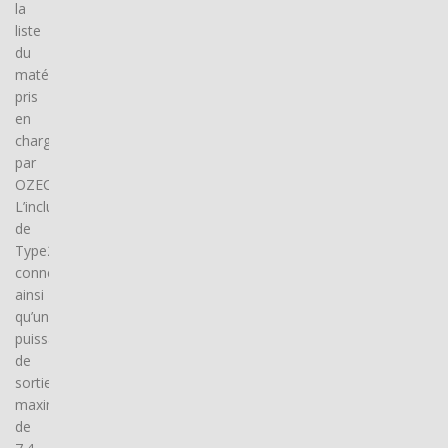
la
liste
du
matériel
pris
en
charge
par
OZECAR.
L’inclusion
de
Type2
connector(s),
ainsi
qu’une
puissance
de
sortie
maximale
de