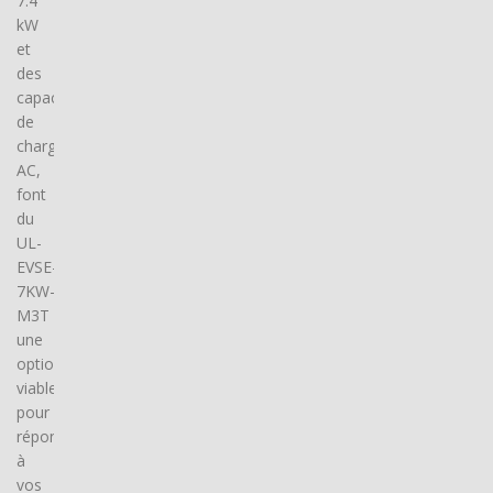
7.4
kW
et
des
capacités
de
charge
AC,
font
du
UL-
EVSE-
7KW-
M3T
une
option
viable
pour
répondre
à
vos