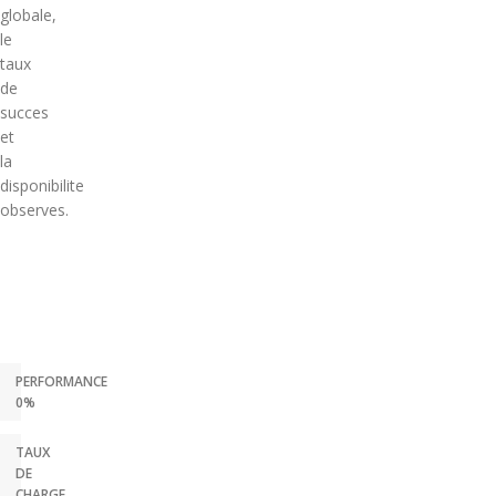
globale,
le
taux
de
succes
et
la
disponibilite
observes.
PERFORMANCE
0%
TAUX
DE
CHARGE