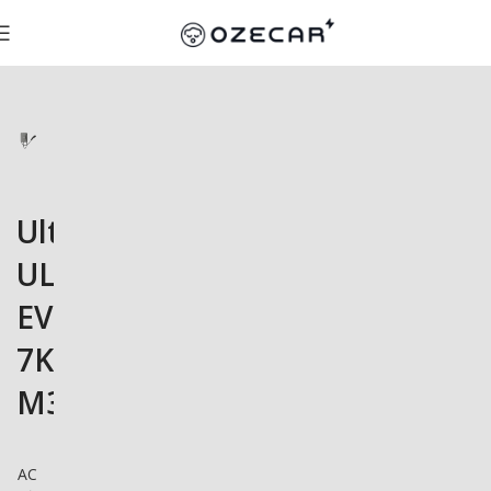
Ultralec
UL-
EVSE-
7KW-
M3T
AC