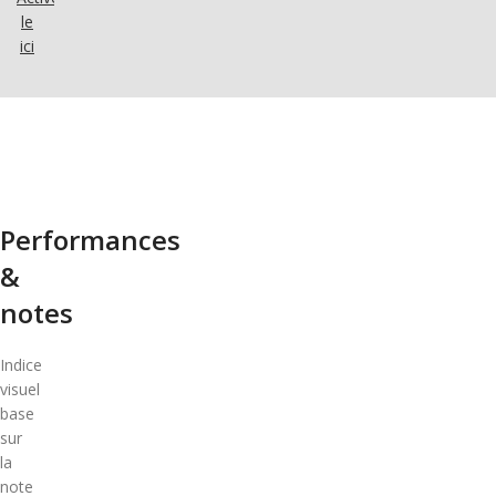
le
ici
Performances
&
notes
Indice
visuel
base
sur
la
note