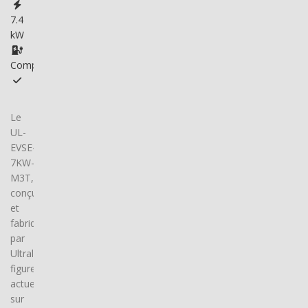
7.4
kW
Compatible
Le
UL-
EVSE-
7KW-
M3T,
conçu
et
fabriqué
par
Ultralec,
figure
actuellement
sur