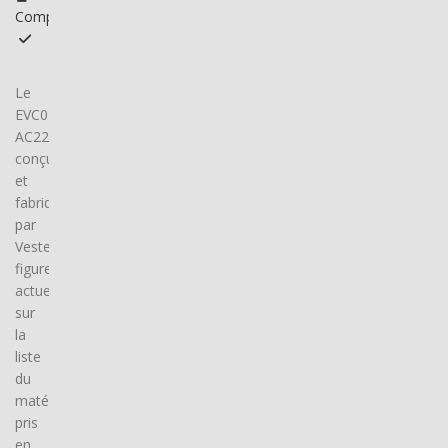
Compatible
Le
EVC04-
AC22SW,
conçu
et
fabriqué
par
Vestel,
figure
actuellement
sur
la
liste
du
matériel
pris
en