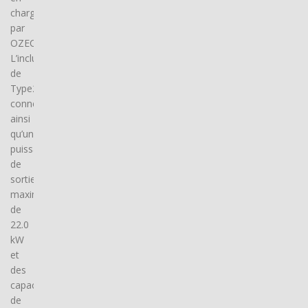
charge
par
OZECAR.
L’inclusion
de
Type2
connector(s),
ainsi
qu’une
puissance
de
sortie
maximale
de
22.0
kW
et
des
capacités
de