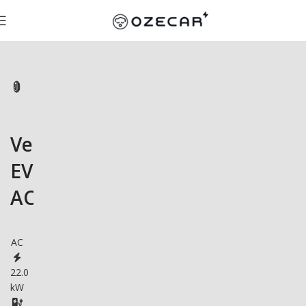
Vestel
EVC04-
AC22SW
AC
22.0
kW