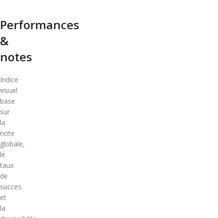
Performances
&
notes
Indice
visuel
base
sur
la
note
globale,
le
taux
de
succes
et
la