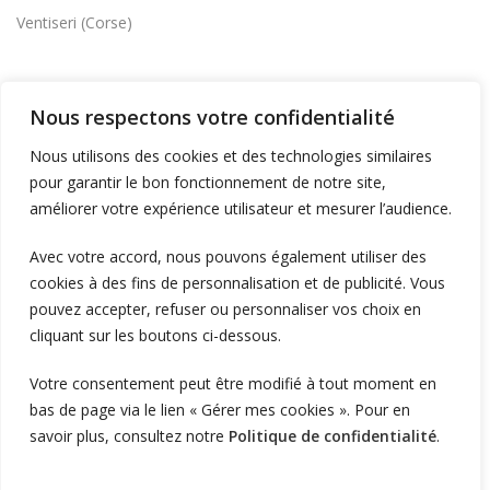
Ventiseri (Corse)
INSTALLER DES BORNES
Nous respectons votre confidentialité
Supermarchés et commerces
Nous utilisons des cookies et des technologies similaires
Flotte d'entreprise
pour garantir le bon fonctionnement de notre site,
Logistique et transport
améliorer votre expérience utilisateur et mesurer l’audience.
Foncier et résidentiel
Avec votre accord, nous pouvons également utiliser des
cookies à des fins de personnalisation et de publicité. Vous
pouvez accepter, refuser ou personnaliser vos choix en
RECHARGER
cliquant sur les boutons ci-dessous.
Supervision et monétique
Votre consentement peut être modifié à tout moment en
En itinérance
bas de page via le lien « Gérer mes cookies ». Pour en
A Domicile
savoir plus, consultez notre
Politique de confidentialité
.
Télécharger l'application