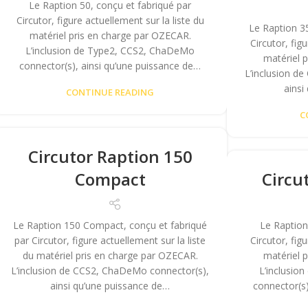
Le Raption 50, conçu et fabriqué par
Circutor, figure actuellement sur la liste du
Le Raption 3
matériel pris en charge par OZECAR.
Circutor, fig
L’inclusion de Type2, CCS2, ChaDeMo
matériel 
connector(s), ainsi qu’une puissance de…
L’inclusion d
ainsi
CONTINUE READING
C
Circutor Raption 150
Compact
Circu
Le Raption 150 Compact, conçu et fabriqué
Le Raption
par Circutor, figure actuellement sur la liste
Circutor, fig
du matériel pris en charge par OZECAR.
matériel 
L’inclusion de CCS2, ChaDeMo connector(s),
L’inclusio
ainsi qu’une puissance de…
connector(s)