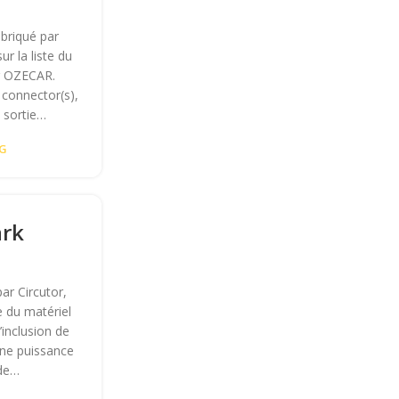
abriqué par
ur la liste du
ar OZECAR.
connector(s),
 sortie…
NG
ark
ar Circutor,
e du matériel
inclusion de
une puissance
 de…