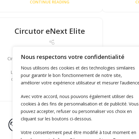
CONTINUE READING
C
Circutor eNext Elite
Le eNext Elite, conçu et fabriqué par
Nous respectons votre confidentialité
Circutor, figure actuellement sur la liste du
matériel pris en charge par OZECAR.
Nous utilisons des cookies et des technologies similaires
L’inclusion de Type2 connector(s), ainsi
pour garantir le bon fonctionnement de notre site,
qu’une puissance de sortie maximale…
améliorer votre expérience utilisateur et mesurer l’audience
CONTINUE READING
Avec votre accord, nous pouvons également utiliser des
cookies à des fins de personnalisation et de publicité. Vous
pouvez accepter, refuser ou personnaliser vos choix en
cliquant sur les boutons ci-dessous.
Votre consentement peut être modifié à tout moment en