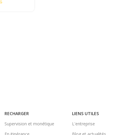
NG
RECHARGER
LIENS UTILES
Supervision et monétique
L'entreprise
En itinérance
Blog et actualités