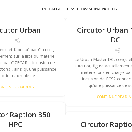
INSTALLATEURS
SUPERVISION
A PROPOS
rcutor Urban
Circutor Urban
DC
nçu et fabriqué par Circutor,
lement sur la liste du matériel
Le Urban Master DC, conçu et
ge par OZECAR. L’inclusion de
Circutor, figure actuellement s
or(s), ainsi qu’une puissance
matériel pris en charge p
sortie maximale de…
L’inclusion de CCS2 connecto
qu’une puissance de s
ONTINUE READING
CONTINUE READI
tor Raption 350
HPC
Circutor Rapti