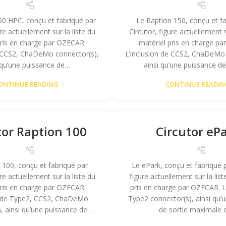
50 HPC, conçu et fabriqué par
Le Raption 150, conçu et f
ure actuellement sur la liste du
Circutor, figure actuellement s
pris en charge par OZECAR.
matériel pris en charge p
e CCS2, ChaDeMo connector(s),
L’inclusion de CCS2, ChaDeMo 
 qu’une puissance de…
ainsi qu’une puissance de
ONTINUE READING
CONTINUE READI
tor Raption 100
Circutor eP
 100, conçu et fabriqué par
Le ePark, conçu et fabriqué p
ure actuellement sur la liste du
figure actuellement sur la list
pris en charge par OZECAR.
pris en charge par OZECAR. L’
n de Type2, CCS2, ChaDeMo
Type2 connector(s), ainsi qu’
, ainsi qu’une puissance de…
de sortie maximale