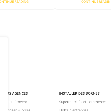
ONTINUE READING
CONTINUE READI
.
NOS AGENCES
INSTALLER DES BORNES
Aix en Provence
Supermarchés et commerces
Ventiseri (Corse)
Flotte d'entreprise