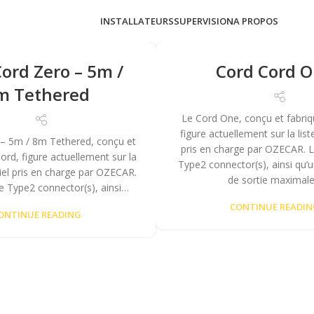
INSTALLATEURS
SUPERVISION
A PROPOS
ord Zero – 5m /
Cord Cord 
m Tethered
Le Cord One, conçu et fabriq
figure actuellement sur la list
 – 5m / 8m Tethered, conçu et
pris en charge par OZECAR. L’
ord, figure actuellement sur la
Type2 connector(s), ainsi qu’
riel pris en charge par OZECAR.
de sortie maximal
de Type2 connector(s), ainsi…
CONTINUE READI
ONTINUE READING