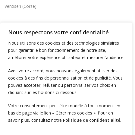
Ventiseri (Corse)
INSTALLER DES BORNES
Nous respectons votre confidentialité
Supermarchés et commerces
Nous utilisons des cookies et des technologies similaires
Flotte d'entreprise
pour garantir le bon fonctionnement de notre site,
Logistique et transport
améliorer votre expérience utilisateur et mesurer l’audience.
Foncier et résidentiel
Avec votre accord, nous pouvons également utiliser des
cookies à des fins de personnalisation et de publicité. Vous
pouvez accepter, refuser ou personnaliser vos choix en
RECHARGER
cliquant sur les boutons ci-dessous.
Supervision et monétique
Votre consentement peut être modifié à tout moment en
En itinérance
bas de page via le lien « Gérer mes cookies ». Pour en
A Domicile
savoir plus, consultez notre
Politique de confidentialité
.
Télécharger l'application