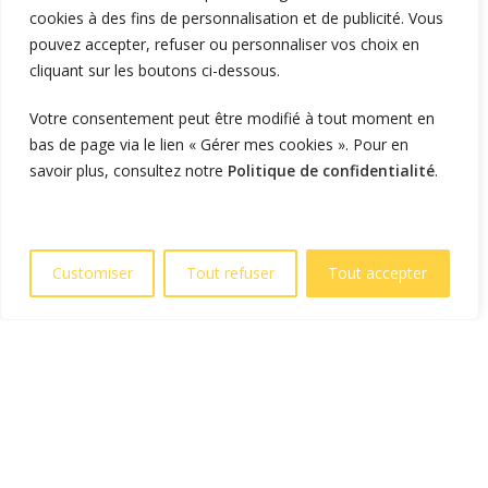
cookies à des fins de personnalisation et de publicité. Vous
Flotte d'entreprise
pouvez accepter, refuser ou personnaliser vos choix en
cliquant sur les boutons ci-dessous.
Logistique et transport
Foncier et résidentiel
Votre consentement peut être modifié à tout moment en
bas de page via le lien « Gérer mes cookies ». Pour en
savoir plus, consultez notre
Politique de confidentialité
.
RECHARGER
Supervision et monétique
En itinérance
Customiser
Tout refuser
Tout accepter
A Domicile
Télécharger l'application
LIENS UTILES
L'entreprise
Blog et actualités