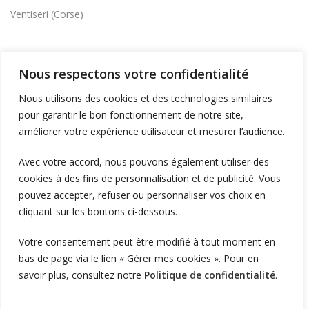
Ventiseri (Corse)
INSTALLER DES BORNES
Nous respectons votre confidentialité
Supermarchés et commerces
Nous utilisons des cookies et des technologies similaires
Flotte d'entreprise
pour garantir le bon fonctionnement de notre site,
Logistique et transport
améliorer votre expérience utilisateur et mesurer l’audience.
Foncier et résidentiel
Avec votre accord, nous pouvons également utiliser des
cookies à des fins de personnalisation et de publicité. Vous
pouvez accepter, refuser ou personnaliser vos choix en
RECHARGER
cliquant sur les boutons ci-dessous.
Supervision et monétique
Votre consentement peut être modifié à tout moment en
En itinérance
bas de page via le lien « Gérer mes cookies ». Pour en
A Domicile
savoir plus, consultez notre
Politique de confidentialité
.
Télécharger l'application