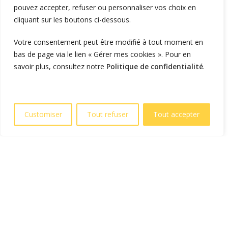
pouvez accepter, refuser ou personnaliser vos choix en
Flotte d'entreprise
cliquant sur les boutons ci-dessous.
Logistique et transport
Votre consentement peut être modifié à tout moment en
Foncier et résidentiel
bas de page via le lien « Gérer mes cookies ». Pour en
savoir plus, consultez notre
Politique de confidentialité
.
RECHARGER
Supervision et monétique
En itinérance
Customiser
Tout refuser
Tout accepter
A Domicile
Télécharger l'application
LIENS UTILES
L'entreprise
Blog et actualités