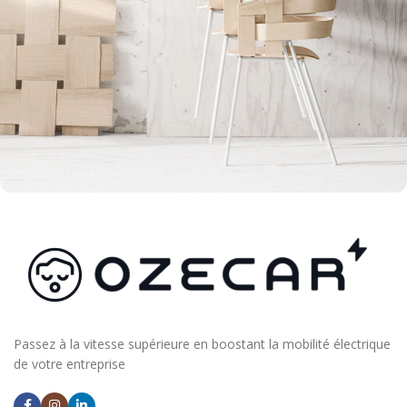
Imperdiet mauris a nontin
Accessories
Passez à la vitesse supérieure en boostant la mobilité électrique
de votre entreprise