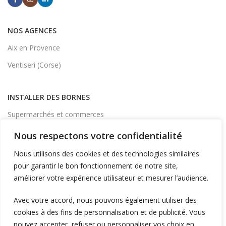
NOS AGENCES
Aix en Provence
Ventiseri (Corse)
INSTALLER DES BORNES
Supermarchés et commerces
Flotte d'entreprise
Nous respectons votre confidentialité
Logistique et transport
Nous utilisons des cookies et des technologies similaires
Foncier et résidentiel
pour garantir le bon fonctionnement de notre site,
améliorer votre expérience utilisateur et mesurer l’audience.
RECHARGER
Avec votre accord, nous pouvons également utiliser des
cookies à des fins de personnalisation et de publicité. Vous
Supervision et monétique
pouvez accepter, refuser ou personnaliser vos choix en