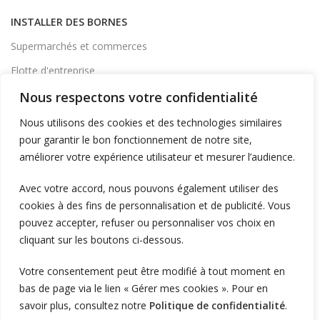
INSTALLER DES BORNES
Supermarchés et commerces
Flotte d'entreprise
Logistique et transport
Nous respectons votre confidentialité
Foncier et résidentiel
Nous utilisons des cookies et des technologies similaires
pour garantir le bon fonctionnement de notre site,
améliorer votre expérience utilisateur et mesurer l’audience.
RECHARGER
Avec votre accord, nous pouvons également utiliser des
Supervision et monétique
cookies à des fins de personnalisation et de publicité. Vous
En itinérance
pouvez accepter, refuser ou personnaliser vos choix en
A Domicile
cliquant sur les boutons ci-dessous.
Télécharger l'application
Votre consentement peut être modifié à tout moment en
bas de page via le lien « Gérer mes cookies ». Pour en
savoir plus, consultez notre
Politique de confidentialité
.
LIENS UTILES