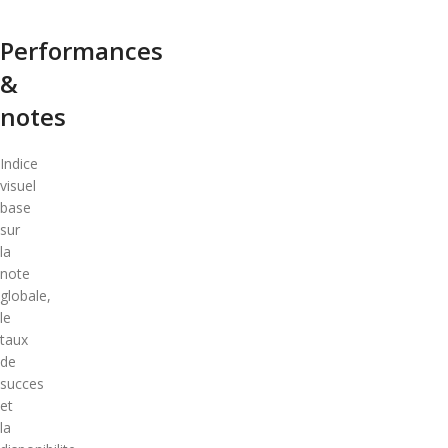
Performances
&
notes
Indice
visuel
base
sur
la
note
globale,
le
taux
de
succes
et
la