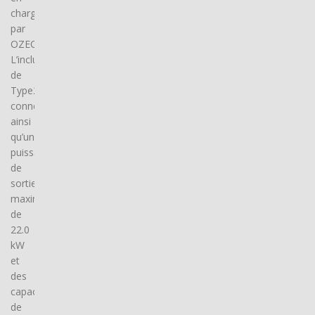
charge
par
OZECAR.
L’inclusion
de
Type2
connector(s),
ainsi
qu’une
puissance
de
sortie
maximale
de
22.0
kW
et
des
capacités
de