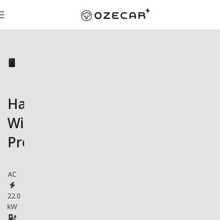
Hager
Witty
Pro
AC
22.0
kW