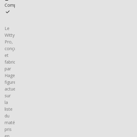
Compatible
Le
Witty
Pro,
conçu
et
fabriqué
par
Hager,
figure
actuellement
sur
la
liste
du
matériel
pris
en