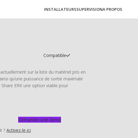
INSTALLATEURS
SUPERVISION
A PROPOS
Compatible
ctuellement sur la liste du matériel pris en
ainsi qu’une puissance de sortie maximale
y Share ERK une option viable pour
Demander une demo
it ?
Activez-le ici