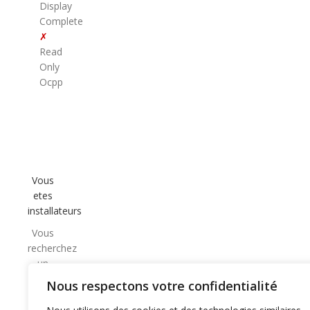
Display
Complete
✗
Read
Only
Ocpp
Vous
etes
installateurs
Vous
recherchez
un
partenaire
Nous respectons votre confidentialité
CPO
de