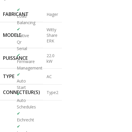
✔
FABRICANT
Hager
Load
Balancing
✔
Witty
MODELE
Share
Native
ERK
Qr
Serial
✔
22.0
PUISSANCE
kW
Firmware
Management
✔
TYPE
AC
Auto
Start
CONNECTEUR(S)
Type2
✔
Auto
Schedules
✔
Eichrecht
✔