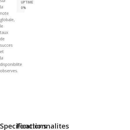
sur
UPTIME
la
0%
note
globale,
le
taux
de
succes
et
la
disponibilite
observes.
Specifications
Fonctionnalites