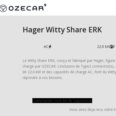
Hager Witty Share ERK
AC
22.0 kW
Le Witty Share ERK, conçu et fabriqué par Hager, figure a
charge par OZECAR. L’inclusion de Type2 connector(s), 
de 22.0 kW et des capacités de charge AC, font du Witt
répondre à vos besoins.
Commander mon kit de supervision
Vous avez deja recu votre k