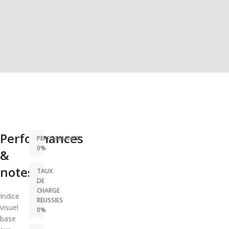
Performances
PERFORMANCE
0%
&
notes
TAUX
DE
CHARGE
Indice
REUSSIES
visuel
0%
base